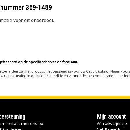
eelnummer
369-1489
atie voor dit onderdeel.
ebaseerd op de specificaties van de fabrikant.
n ertoe leiden dat het product niet passend is voor uw Cat uitrusting. Neem vo
 Cat uitrusting in de huidige conditie en vermoedelijke configuratie. Deze indi
ersteuning
Mijn account
m contact met ons op
Winkelwagentje
k uw dealer
Cat Rewards