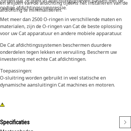
zorgen dat ze goed in afdichtingsgroeven passen met de
en snijden van de afdichting tijdens het installeren van de
nodige afdichtingscompressie.
afdichting te minimaliseren.
Met meer dan 2500 O-ringen in verschillende maten en
materialen, zijn de O-ringen van Cat de beste oplossing
voor uw Cat apparatuur en andere mobiele apparatuur.
De Cat afdichtingssystemen beschermen duurdere
onderdelen tegen lekken en vervuiling. Bescherm uw
investering met echte Cat afdichtingen.
Toepassingen:
O-sluitring worden gebruikt in veel statische en
dynamische aansluitingin Cat machines en motoren.
Specificaties