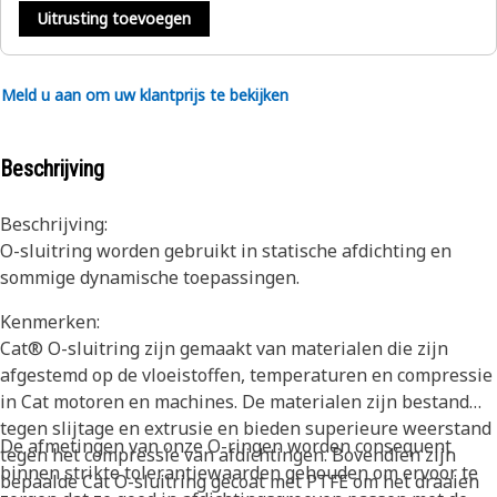
Uitrusting toevoegen
Meld u aan om uw klantprijs te bekijken
Beschrijving
Beschrijving:
O-sluitring worden gebruikt in statische afdichting en
sommige dynamische toepassingen.
Kenmerken:
Cat® O-sluitring zijn gemaakt van materialen die zijn
afgestemd op de vloeistoffen, temperaturen en compressie
in Cat motoren en machines. De materialen zijn bestand
tegen slijtage en extrusie en bieden superieure weerstand
De afmetingen van onze O-ringen worden consequent
tegen het compressie van afdichtingen. Bovendien zijn
binnen strikte tolerantiewaarden gehouden om ervoor te
bepaalde Cat O-sluitring gecoat met PTFE om het draaien