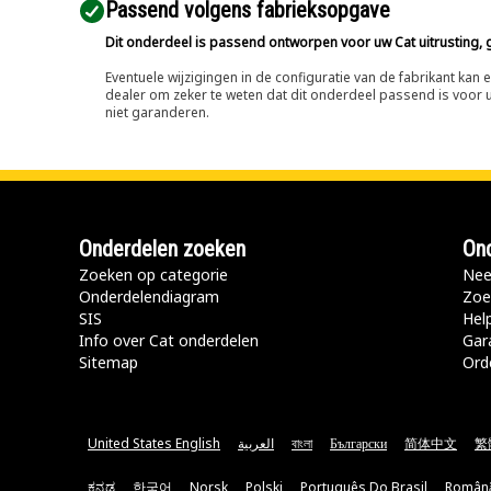
Passend volgens fabrieksopgave
Dit onderdeel is passend ontworpen voor uw Cat uitrusting, g
Eventuele wijzigingen in de configuratie van de fabrikant ka
dealer om zeker te weten dat dit onderdeel passend is voor uw
niet garanderen.
Onderdelen zoeken
Ond
Zoeken op categorie
Nee
Onderdelendiagram
Zoe
SIS
Hel
Info over Cat onderdelen
Gar
Sitemap
Ord
United States English
العربية
বাংলা
Български
简体中文
繁
ಕನ್ನಡ
한국어
Norsk
Polski
Português Do Brasil
Român