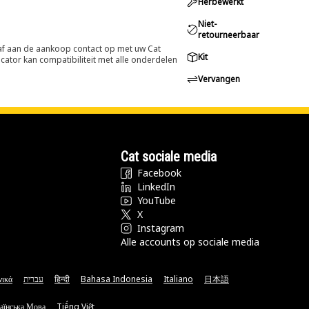
Herbewerkt
Niet-
retourneerbaar
oraf aan de aankoop contact op met uw Cat
Kit
cator kan compatibiliteit met alle onderdelen
Vervangen
Cat sociale media
Facebook
LinkedIn
YouTube
X
Instagram
Alle accounts op sociale media
νικά
עברית
हिन्दी
Bahasa Indonesia
Italiano
日本語
аїнська Мова
Tiếng Việt