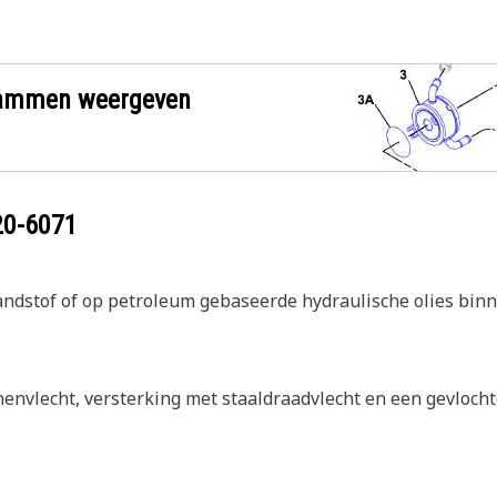
grammen weergeven
20-6071
brandstof of op petroleum gebaseerde hydraulische olies bi
nenvlecht, versterking met staaldraadvlecht en een gevloch