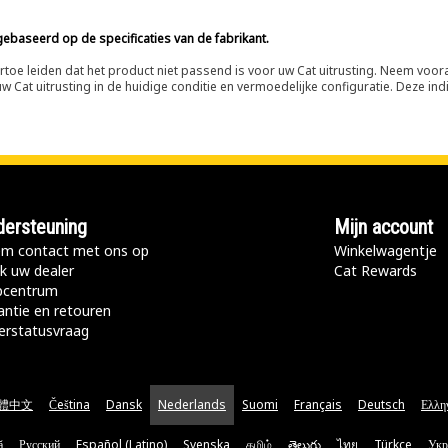
ebaseerd op de specificaties van de fabrikant.
n ertoe leiden dat het product niet passend is voor uw Cat uitrusting. Neem vo
 Cat uitrusting in de huidige conditie en vermoedelijke configuratie. Deze indi
ersteuning
Mijn account
m contact met ons op
Winkelwagentje
k uw dealer
Cat Rewards
pcentrum
antie en retouren
erstatusvraag
體中文
Čeština
Dansk
Nederlands
Suomi
Français
Deutsch
Ελλη
ă
Русский
Español (Latino)
Svenska
தமிழ்
తెలుగు
ไทย
Türkçe
Укр