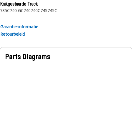
Knikgestuurde Truck
met de plaatselijke Cat dealer voor meer informatie.
735C
740 GC
740
740C
745
745C
Garantie-informatie
Retourbeleid
Parts Diagrams