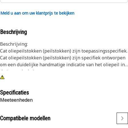
Meld u aan om uw klantprijs te bekijken
Beschrijving
Beschrijving:
Cat oliepeilstokken (peilstokken) zijn toepassingsspecifiek.
Cat oliepeilstokken (peilstokken) zijn specifiek ontworpen
om een duidelijke handmatige indicatie van het oliepeil in
de transmissie te geven.
Kenmerken:
• Peilstok met stalen trekhandgreep, dop en stalen blad
Specificaties
• Onderdeelnummer en peilindicatie ingeslagen in het blad
Meeteenheden
Toepassing:
Compatibele modellen
Cat oliepeilstokken dienen doorgaans om het motoroliepeil
te bewaken. Raadpleeg de handleiding of neem contact op