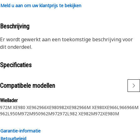
Meld u aan om uw klantprijs te bekijken
Beschrijving
Er wordt gewerkt aan een toekomstige beschrijving voor
dit onderdeel.
Specificaties
Compatibele modellen
Wiellader
972M XE
980 XE
962
966XE
980
982XE
982
966M XE
980XE
966L
966
966M
962L
950M
972M
950
962M
972
972L
982 XE
982M
972XE
980M
Garantie-informatie
Retourbeleid