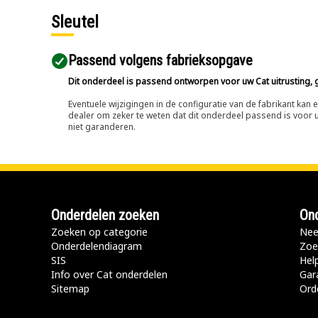
Sleutel
Passend volgens fabrieksopgave
Dit onderdeel is passend ontworpen voor uw Cat uitrusting, g
Eventuele wijzigingen in de configuratie van de fabrikant ka
dealer om zeker te weten dat dit onderdeel passend is voor uw
niet garanderen.
Onderdelen zoeken
Ond
Zoeken op categorie
Nee
Onderdelendiagram
Zoe
SIS
Hel
Info over Cat onderdelen
Gar
Sitemap
Ord