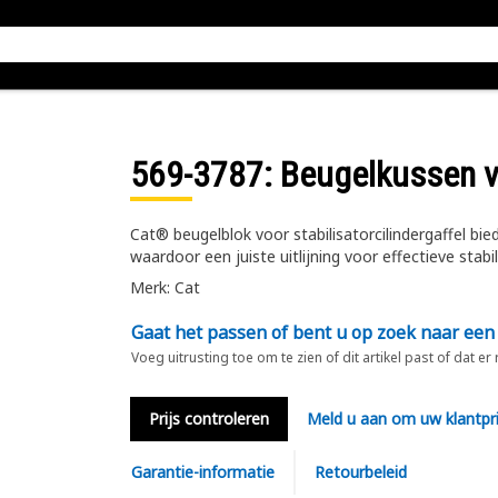
569-3787
: Beugelkussen vo
Cat® beugelblok voor stabilisatorcilindergaffel bie
waardoor een juiste uitlijning voor effectieve stabi
Merk: Cat
Gaat het passen of bent u op zoek naar een
Voeg uitrusting toe om te zien of dit artikel past of dat er
Prijs controleren
Meld u aan om uw klantpri
Garantie-informatie
Retourbeleid