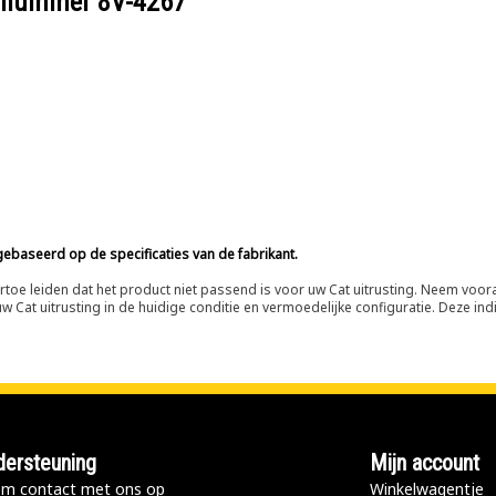
eelnummer
8V-4267
ebaseerd op de specificaties van de fabrikant.
n ertoe leiden dat het product niet passend is voor uw Cat uitrusting. Neem vo
 Cat uitrusting in de huidige conditie en vermoedelijke configuratie. Deze indi
ersteuning
Mijn account
m contact met ons op
Winkelwagentje