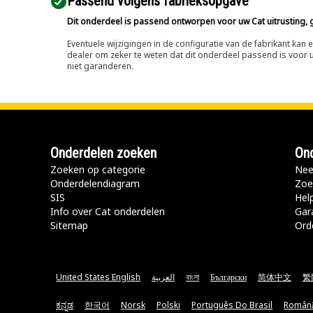
Passend volgens fabrieksopgave
Dit onderdeel is passend ontworpen voor uw Cat uitrusting, g
Eventuele wijzigingen in de configuratie van de fabrikant ka
dealer om zeker te weten dat dit onderdeel passend is voor uw
niet garanderen.
Onderdelen zoeken
Ond
Zoeken op categorie
Nee
Onderdelendiagram
Zoe
SIS
Hel
Info over Cat onderdelen
Gar
Sitemap
Ord
United States English
العربية
বাংলা
Български
简体中文
繁
ಕನ್ನಡ
한국어
Norsk
Polski
Português Do Brasil
Român