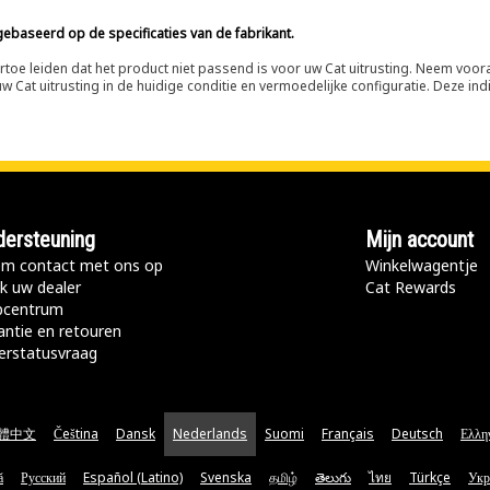
ebaseerd op de specificaties van de fabrikant.
n ertoe leiden dat het product niet passend is voor uw Cat uitrusting. Neem vo
 Cat uitrusting in de huidige conditie en vermoedelijke configuratie. Deze indi
ersteuning
Mijn account
m contact met ons op
Winkelwagentje
k uw dealer
Cat Rewards
pcentrum
antie en retouren
erstatusvraag
體中文
Čeština
Dansk
Nederlands
Suomi
Français
Deutsch
Ελλη
ă
Русский
Español (Latino)
Svenska
தமிழ்
తెలుగు
ไทย
Türkçe
Укр