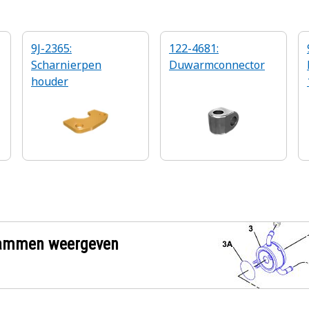
9J-2365:
122-4681:
Scharnierpen
Duwarmconnector
houder
grammen weergeven