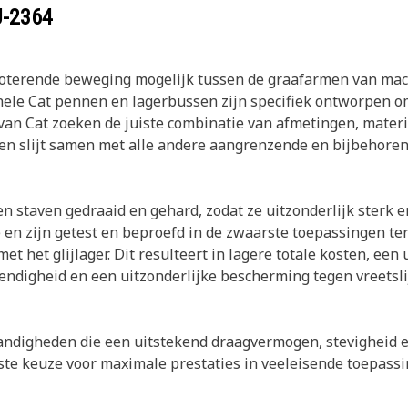
J-2364
terende beweging mogelijk tussen de graafarmen van machi
nele Cat pennen en lagerbussen zijn specifiek ontworpen o
van Cat zoeken de juiste combinatie van afmetingen, mate
t en slijt samen met alle andere aangrenzende en bijbehore
 staven gedraaid en gehard, zodat ze uitzonderlijk sterk en 
en zijn getest en beproefd in de zwaarste toepassingen te
t het glijlager. Dit resulteert in lagere totale kosten, een
digheid en een uitzonderlijke bescherming tegen vreetslij
digheden die een uitstekend draagvermogen, stevigheid en 
ste keuze voor maximale prestaties in veeleisende toepass