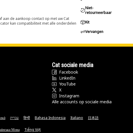
Niet-
retourneerbaar
oraf aan de aankoop contact op met uw Cat
Kit
cator kan compatibiliteit met alle onderdelen
Vervangen
Cat sociale media
Facebook
LinkedIn
YouTube
X
Instagram
Alle accounts op sociale media
νικά
עברית
हिन्दी
Bahasa Indonesia
Italiano
日本語
аїнська Мова
Tiếng Việt