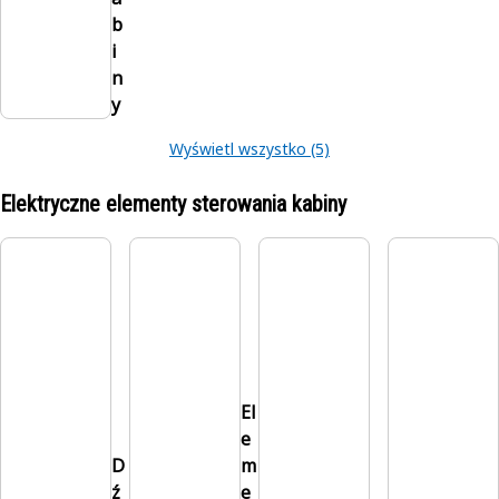
b
i
n
y
Wyświetl wszystko (5)
Elektryczne elementy sterowania kabiny
El
e
D
m
ź
e