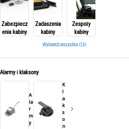
Zabezpiecz
Zadaszenia
Zespoły
enia kabiny
kabiny
kabiny
Wyświetl wszystko (15)
Alarmy i klaksony
K
l
A
a
la
k
r
s
m
o
y
n