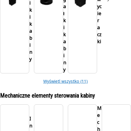
i
a
yc
k
ł
ie
i
k
r
k
i
a
a
k
cz
b
a
ki
i
b
n
i
y
n
y
Wyświetl wszystko (11)
Mechaniczne elementy sterowania kabiny
M
e
I
c
n
h