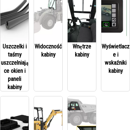
Uszczelki i
Widoczność
Wnętrze
Wyświetlacz
taśmy
kabiny
kabiny
e i
uszczelniają
wskaźniki
ce okien i
kabiny
paneli
kabiny