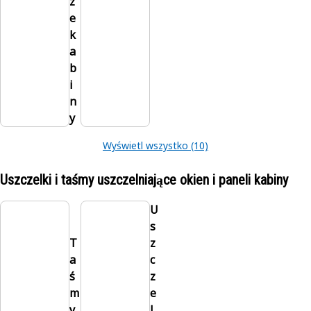
z
e
k
a
b
i
n
y
Wyświetl wszystko (10)
Uszczelki i taśmy uszczelniające okien i paneli kabiny
U
s
T
z
a
c
ś
z
m
e
y
l