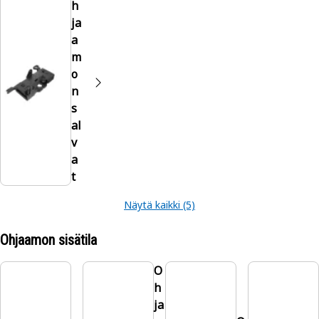
h
ja
a
m
o
n
s
al
v
a
t
Näytä kaikki (5)
Ohjaamon sisätila
O
h
ja