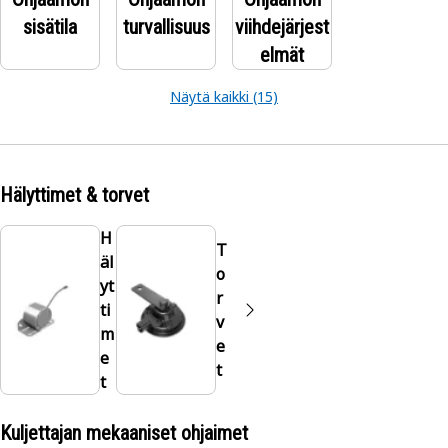
sisätila
turvallisuus
viihdejärjest
elmät
Näytä kaikki (15)
Hälyttimet & torvet
H
T
äl
o
yt
r
ti
v
m
e
e
t
t
Kuljettajan mekaaniset ohjaimet