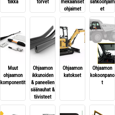
tiikka
torvet
mekaaniset
sähköohjaim
ohjaimet
et
Muut
Ohjaamon
Ohjaamon
Ohjaamon
ohjaamon
ikkunoiden
katokset
kokoonpano
komponentit
& paneelien
t
säänauhat &
tiivisteet