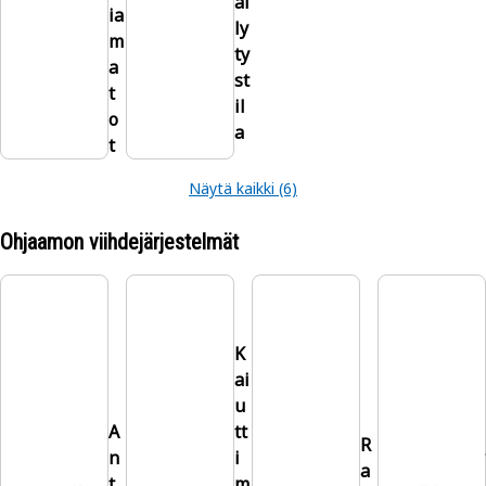
äi
ia
ly
m
ty
a
st
t
il
o
a
t
Näytä kaikki (6)
Ohjaamon viihdejärjestelmät
K
ai
u
A
tt
R
n
i
a
t
m