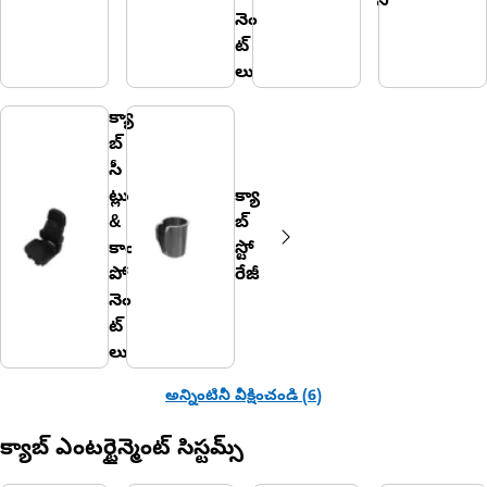
నెం
ట్‌
లు
క్యా
బ్
సీ
ట్లు
క్యా
&
బ్
కాం
స్టో
పో
రేజీ
నెం
ట్
లు
అన్నింటినీ వీక్షించండి (6)
క్యాబ్ ఎంటర్టైన్మెంట్ సిస్టమ్స్