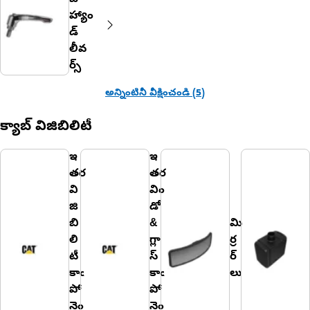
బ్
హ్యాం
డ్
లీవ
ర్స్
అన్నింటినీ వీక్షించండి (5)
క్యాబ్ విజిబిలిటీ
ఇ
ఇ
తర
తర
వి
విం
జి
డో
బి
&
మి
లి
గ్లా
ర్ర
టీ
స్
ర్‌
కాం
కాం
లు
పో
పో
నెం
నెం