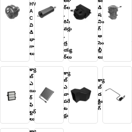
లేట
కం
HV
ర్‌లు
డి
A
,
ష
C
రిసీ
నిం
వి
వర్లు
గ్
డి
,
అ
భా
డ్ర
సెం
గా
య్య
బ్లీ
లు
ర్‌లు
లు
క్యా
క్యా
బ్
బ్
క్యా
ఎ
ఎ
బ్
యి
వా
డ
ర్
పరే
క్టిం
ఫి
ట
గ్
ల్టర్‌
ర్లు
లు