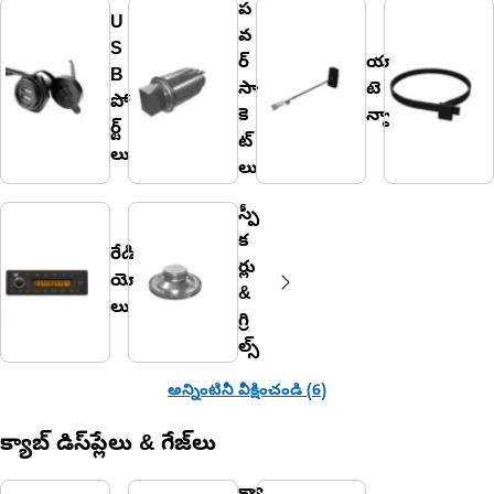
ప
U
వ
S
ర్
యాం
B
సా
టె
పో
కె
న్నా
ర్ట్‌
ట్‌
లు
లు
స్పీ
క
రేడి
ర్లు
యో
&
లు
గ్రి
ల్స్
అన్నింటినీ వీక్షించండి (6)
క్యాబ్ డిస్‌ప్లేలు & గేజ్‌లు