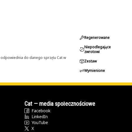
Regenerowane
Niepodlegające
zwrotowi
st odpowiednia do danego sprzętu Cat w
Zestaw
Wymienione
Cat — media społecznościowe
Facebook
LinkedIn
YouTube
X