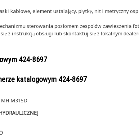
ki kablowe, element ustalający, płytkę, nit i metryczny osp
mechanizmu sterowania poziomem zespołów zawieszenia fo
 się z instrukcją obsługi lub skontaktuj się z lokalnym deale
ogowym
424-8697
umerze katalogowym
424-8697
 MH M315D
 HYDRAULICZNEJ
O