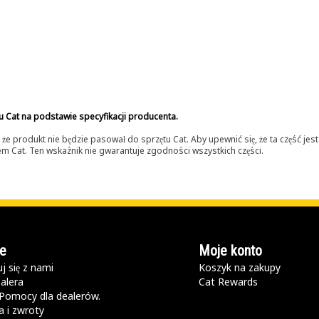
u Cat na podstawie specyfikacji producenta.
 produkt nie będzie pasował do sprzętu Cat. Aby upewnić się, że ta część je
lerem Cat. Ten wskaźnik nie gwarantuje zgodności wszystkich części.
e
Moje konto
j się z nami
Koszyk na zakupy
alera
Cat Rewards
Pomocy dla dealerów.
 i zwroty