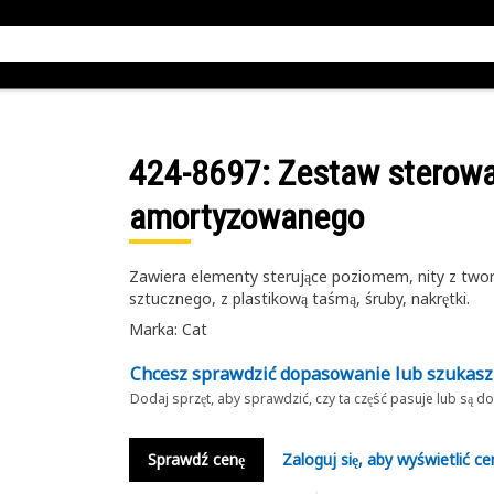
424-8697
: Zestaw sterow
amortyzowanego
Zawiera elementy sterujące poziomem, nity z twor
sztucznego, z plastikową taśmą, śruby, nakrętki.
Marka: Cat
Chcesz sprawdzić dopasowanie lub szukas
Dodaj sprzęt, aby sprawdzić, czy ta część pasuje lub są 
Sprawdź cenę
Zaloguj się, aby wyświetlić ce