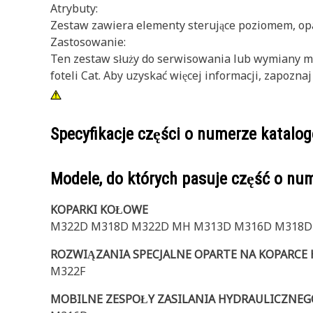
Atrybuty:
Zestaw zawiera elementy sterujące poziomem, opas
Zastosowanie:
Ten zestaw służy do serwisowania lub wymiany 
foteli Cat. Aby uzyskać więcej informacji, zapoznaj
Specyfikacje części o numerze katal
Modele, do których pasuje część o n
KOPARKI KOŁOWE
M322D M318D M322D MH M313D M316D M318D
ROZWIĄZANIA SPECJALNE OPARTE NA KOPARCE
M322F
MOBILNE ZESPOŁY ZASILANIA HYDRAULICZNEG