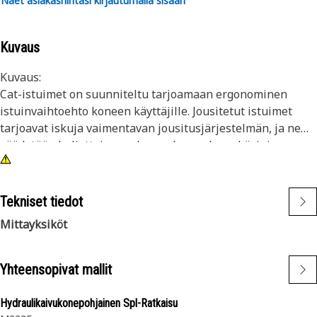
Näet asiakashintasi kirjautumalla sisään
Kuvaus
Kuvaus:
Cat-istuimet on suunniteltu tarjoamaan ergonominen
istuinvaihtoehto koneen käyttäjille. Jousitetut istuimet
tarjoavat iskuja vaimentavan jousitusjärjestelmän, ja ne
säädetään kuljettajan mukavuuden mukaan käsi- ja
jalkaohjaimille. Sarjat helpottavat jousitettujen
istuinjärjestelmien huoltoa, korjausta tai vaihtoa. Laatua,
jota odotat laitteiltasi.
Tekniset tiedot
Mittayksiköt
Määritteet:
Sarja sisältää tasonsäädön, kaapelihihnat, kiinnitystulpan,
levyn, niitin ja metrilaitteiston
Yhteensopivat mallit
Sovellus:
Tätä sarjaa käytetään huoltamaan tai vaihtamaan lujissa
Hydraulikaivukonepohjainen Spl-Ratkaisu
Cat -istuinjousitusjärjestelmissä käytettävien istuimen