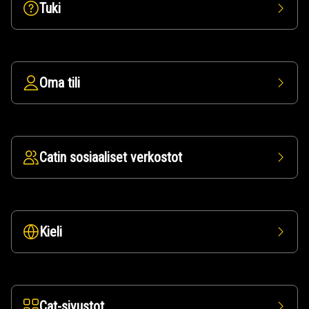
Tuki
Oma tili
Catin sosiaaliset verkostot
Kieli
Cat-sivustot