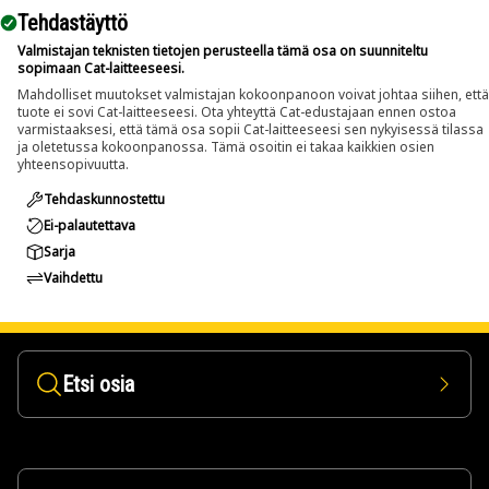
Tehdastäyttö
Valmistajan teknisten tietojen perusteella tämä osa on suunniteltu
sopimaan Cat-laitteeseesi.
Mahdolliset muutokset valmistajan kokoonpanoon voivat johtaa siihen, että
tuote ei sovi Cat-laitteeseesi. Ota yhteyttä Cat-edustajaan ennen ostoa
varmistaaksesi, että tämä osa sopii Cat-laitteeseesi sen nykyisessä tilassa
ja oletetussa kokoonpanossa. Tämä osoitin ei takaa kaikkien osien
yhteensopivuutta.
Tehdaskunnostettu
Ei-palautettava
Sarja
Vaihdettu
Etsi osia