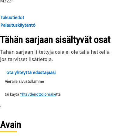
M322F
jousituskokoonpanojen tasonsäätömekanismi. Katso
lisätietoja omistajan ohjekirjasta tai ota yhteyttä
Takuutiedot
paikalliseen Cat -edustajaasi.
Palautuskäytäntö
Tähän sarjaan sisältyvät osat
Tähän sarjaan liitettyjä osia ei ole tällä hetkellä.
Jos tarvitset lisätietoja,
ota yhteyttä edustajaasi
Vieraile sivustollamme
tai käytä
Yhteydenottolomake
tta
.
Avain