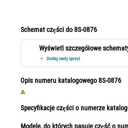
Schemat części do
8S-0876
Wyświetl szczegółowe schematy
Dodaj swój sprzęt
Opis numeru katalogowego
8S-0876
Specyfikacje części o numerze katal
Modele, do których pasuje część o n