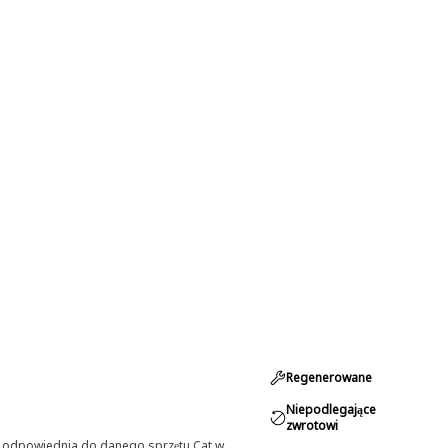
Regenerowane
Niepodlegające
zwrotowi
st odpowiednia do danego sprzętu Cat w