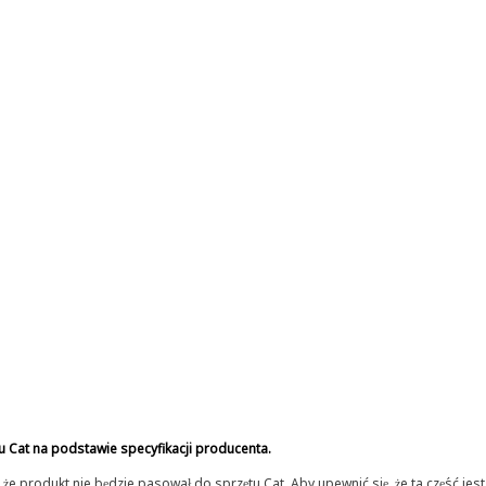
u Cat na podstawie specyfikacji producenta.
 produkt nie będzie pasował do sprzętu Cat. Aby upewnić się, że ta część je