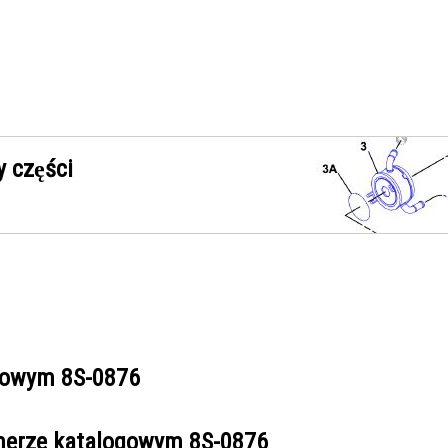
 części
ogowym
8S-0876
umerze katalogowym
8S-0876