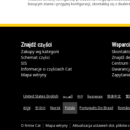
bieżącym stanie i przyjętej konfiguracji, skontaktuj się z dea
Znajdź części
Wsparci
Zakupy wg kategorii
Skontaktu
Schemat części
Znajdź de
SIS
Centrum 
Informacje o częściach Cat
Gwarancja
Mapa witryny
Zapytani
United States English
العربية
বাংলা
Български
简体中文
繁
ಕನ್ನಡ
한국어
Norsk
Polski
Português Do Brasil
Român
O firmie Cat
Mapa witryny
Aktualizacja ustawień dot. plików 