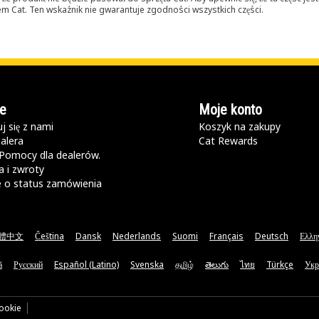
lerem Cat. Ten wskaźnik nie gwarantuje zgodności wszystkich części.
e
Moje konto
j się z nami
Koszyk na zakupy
alera
Cat Rewards
Pomocy dla dealerów.
 i zwroty
e o status zamówienia
體中文
Čeština
Dansk
Nederlands
Suomi
Français
Deutsch
Ελλη
ă
Русский
Español (Latino)
Svenska
தமிழ்
తెలుగు
ไทย
Türkçe
Укр
cookie