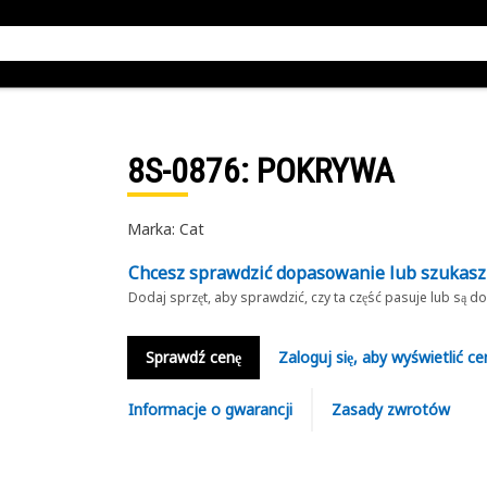
8S-0876
: POKRYWA
Marka: Cat
Chcesz sprawdzić dopasowanie lub szukas
Dodaj sprzęt, aby sprawdzić, czy ta część pasuje lub są 
Sprawdź cenę
Zaloguj się, aby wyświetlić ce
Informacje o gwarancji
Zasady zwrotów