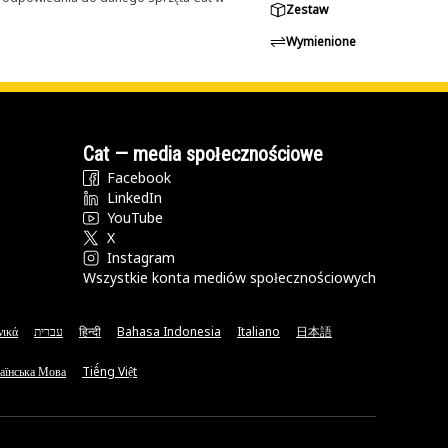
Zestaw
Wymienione
Cat — media społecznościowe
Facebook
LinkedIn
YouTube
X
Instagram
Wszystkie konta mediów społecznościowych
νικά
עברית
हिन्दी
Bahasa Indonesia
Italiano
日本語
аїнська Мова
Tiếng Việt