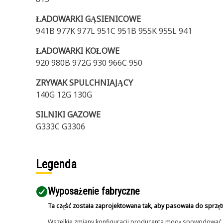
ŁADOWARKI GĄSIENICOWE
941B 977K 977L 951C 951B 955K 955L 941
ŁADOWARKI KOŁOWE
920 980B 972G 930 966C 950
ZRYWAK SPULCHNIAJĄCY
140G 12G 130G
SILNIKI GAZOWE
G333C G3306
Legenda
Wyposażenie fabryczne
Ta część została zaprojektowana tak, aby pasowała do sprzęt
Wszelkie zmiany konfiguracji producenta mogą spowodować, że