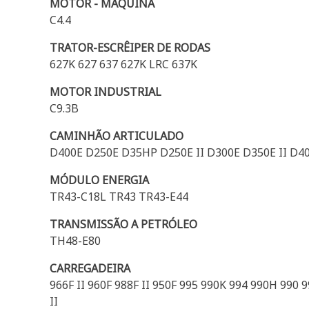
MOTOR - MÁQUINA
C4.4
TRATOR-ESCRÊIPER DE RODAS
627K 627 637 627K LRC 637K
MOTOR INDUSTRIAL
C9.3B
CAMINHÃO ARTICULADO
D400E D250E D35HP D250E II D300E D350E II D40
MÓDULO ENERGIA
TR43-C18L TR43 TR43-E44
TRANSMISSÃO A PETRÓLEO
TH48-E80
CARREGADEIRA
966F II 960F 988F II 950F 995 990K 994 990H 990 
II