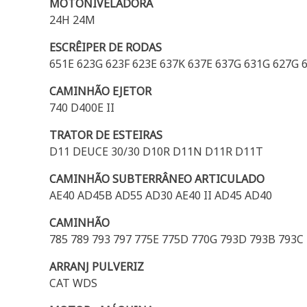
MOTONIVELADORA
24H 24M
ESCRÊIPER DE RODAS
651E 623G 623F 623E 637K 637E 637G 631G 627G 
CAMINHÃO EJETOR
740 D400E II
TRATOR DE ESTEIRAS
D11 DEUCE 30/30 D10R D11N D11R D11T
CAMINHÃO SUBTERRÂNEO ARTICULADO
AE40 AD45B AD55 AD30 AE40 II AD45 AD40
CAMINHÃO
785 789 793 797 775E 775D 770G 793D 793B 793C
ARRANJ PULVERIZ
CAT WDS