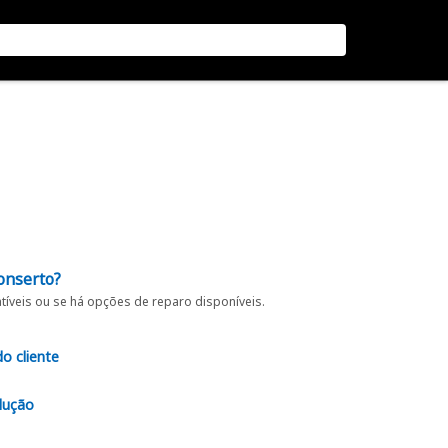
onserto?
íveis ou se há opções de reparo disponíveis.
do cliente
lução