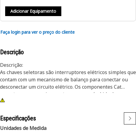
Adicionar Equipamento
Faça login para ver o preço do cliente
Descrição
Descrição:
As chaves seletoras são interruptores elétricos simples que
contam com um mecanismo de balanço para conectar ou
desconectar um circuito elétrico. Os componentes Cat
garantem que o equipamento opere no nível ideal.
Atributos:
• Chave seletora de duas posições
Especificações
• Símbolo: Ar-Condicionado/Sistema de Arrefecimento [ISO
Unidades de Medida
0027]