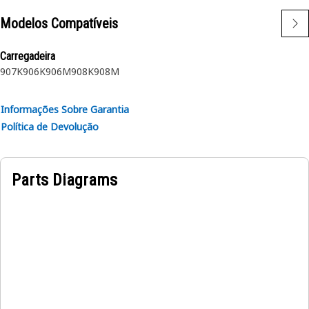
Modelos Compatíveis
Carregadeira
907K
906K
906M
908K
908M
Informações Sobre Garantia
Política de Devolução
Parts Diagrams