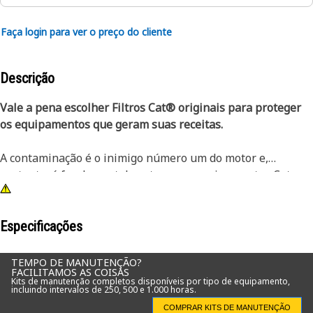
Faça login para ver o preço do cliente
Descrição
Vale a pena escolher Filtros Cat® originais para proteger
os equipamentos que geram suas receitas.
A contaminação é o inimigo número um do motor e,
portanto, é fundamental proteger os equipamentos Cat
com os Elementos Filtrantes Cat originais. Os Filtros de Ar
Primários do Motor de Eficiência Padrão Cat são a melhor
opção para aplicações normais, proporcionando maior
Especificações
proteção ao motor e evitando o tempo de inatividade dos
equipamentos.
TEMPO DE MANUTENÇÃO?
FACILITAMOS AS COISAS
Kits de manutenção completos disponíveis por tipo de equipamento,
incluindo intervalos de 250, 500 e 1.000 horas.
Além de oferecer vida útil longa e filtragem excepcional, os
Filtros de Ar Cat são ecologicamente corretos e
COMPRAR KITS DE MANUTENÇÃO