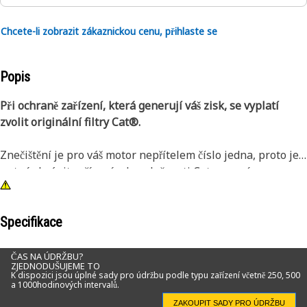
Chcete-li zobrazit zákaznickou cenu, přihlaste se
Popis
Při ochraně zařízení, která generují váš zisk, se vyplatí
zvolit originální filtry Cat®.
Znečištění je pro váš motor nepřítelem číslo jedna, proto je
nutné chránit zařízení od společnosti Cat pomocí
originálních filtračních vložek Cat. Primární vzduchové filtry
motoru Cat se standardní účinností představují
nejvýhodnější řešení pro normální použití, zajišťují zvýšenou
Specifikace
ochranu motoru a předcházejí odstávkám zařízení.
ČAS NA ÚDRŽBU?
ZJEDNODUŠUJEME TO
Vzduchové filtry Cat nabízejí dlouhou provozní životnost
K dispozici jsou úplné sady pro údržbu podle typu zařízení včetně 250, 500
a 1000hodinových intervalů.
a vynikající kvalitu filtrace, jsou šetrné k životnímu
prostředí a cenově výhodné. Originální filtry Cat navržené
ZAKOUPIT SADY PRO ÚDRŽBU