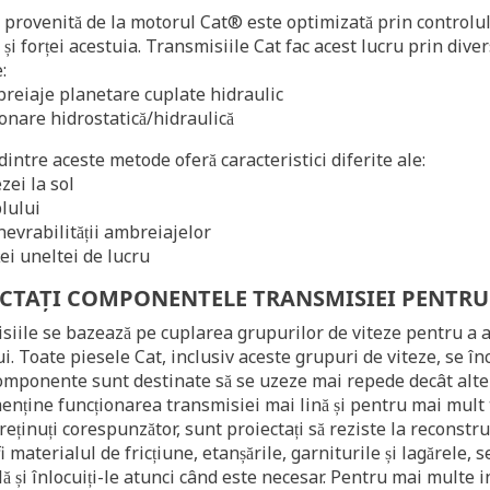
provenită de la motorul Cat® este optimizată prin controlul 
i și forței acestuia. Transmisiile Cat fac acest lucru prin dive
:
reiaje planetare cuplate hidraulic
ionare hidrostatică/hidraulică
dintre aceste metode oferă caracteristici diferite ale:
zei la sol
lului
evrabilității ambreiajelor
ței uneltei de lucru
ECTAȚI COMPONENTELE TRANSMISIEI PENTRU
siile se bazează pe cuplarea grupurilor de viteze pentru a 
ui. Toate piesele Cat, inclusiv aceste grupuri de viteze, se în
mponente sunt destinate să se uzeze mai repede decât altele
enține funcționarea transmisiei mai lină și pentru mai mult 
reținuți corespunzător, sunt proiectați să reziste la reconst
i materialul de fricțiune, etanșările, garniturile și lagărele,
 și înlocuiți-le atunci când este necesar. Pentru mai multe i