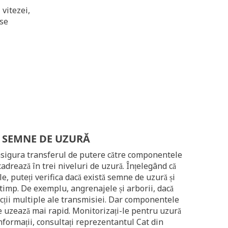
vitezei,
rse
 SEMNE DE UZURĂ
asigura transferul de putere către componentele
cadrează în trei niveluri de uzură. Înțelegând că
, puteți verifica dacă există semne de uzură și
timp. De exemplu, angrenajele și arborii, dacă
rucții multiple ale transmisiei. Dar componentele
 se uzează mai rapid. Monitorizați-le pentru uzură
nformații, consultați reprezentantul Cat din