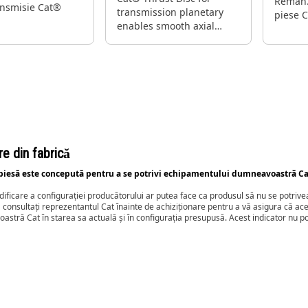
Reman.
ansmisie Cat®
transmission planetary
piese 
enables smooth axial
comple
movement of gears,
aveți n
optimizing power
la o fr
distribution and gear
engagement
e din fabrică
piesă este concepută pentru a se potrivi echipamentului dumneavoastră Cat 
ificare a configurației producătorului ar putea face ca produsul să nu se potr
consultați reprezentantul Cat înainte de achiziționare pentru a vă asigura că a
stră Cat în starea sa actuală și în configurația presupusă. Acest indicator nu p