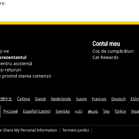
re.
Contul meu
ți-ne
Coș de cumpărături
eprezentantul
Cat Rewards
pentru asistență
și retururi
e privind starea comenzii
繁體中文
Čeština
Dansk
Nederlands
Suomi
Français
Deutsch
Ελλη
Русский
Español (Latino)
Svenska
தமிழ்
తెలుగు
ไทย
Türkçe
Укр
or Share My Personal Information
Termeni juridici