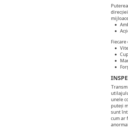
Puterea 
direcție
mijloace
Amb
Acț
Fiecare 
Vite
Cup
Man
For
INSP
Transmi
utilajul
unele co
puteți m
sunt înt
cum ar f
anormală