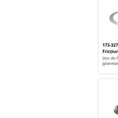
173-32
Fricțiu
Disc de 
(planeta