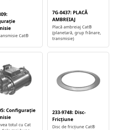
7G-0437:
PLACĂ
809:
AMBREIAJ
gurație
Placă ambreiaj Cat®
misie
(planetară, grup frânare,
transmisie Cat®
transmisie)
05:
Configurație
233-9748:
Disc-
misie
Fricțiune
avea totul cu Cat
Disc de fricțiune Cat®