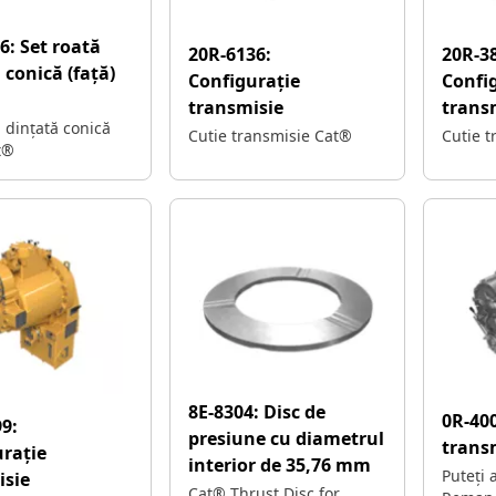
66:
Set roată
20R-6136:
20R-3
 conică (față)
Configurație
Confi
transmisie
trans
ă dințată conică
Cutie transmisie Cat®
Cutie 
t®
8E-8304:
Disc de
0R-40
9:
presiune cu diametrul
trans
rație
interior de 35,76 mm
Puteți 
isie
Cat® Thrust Disc for