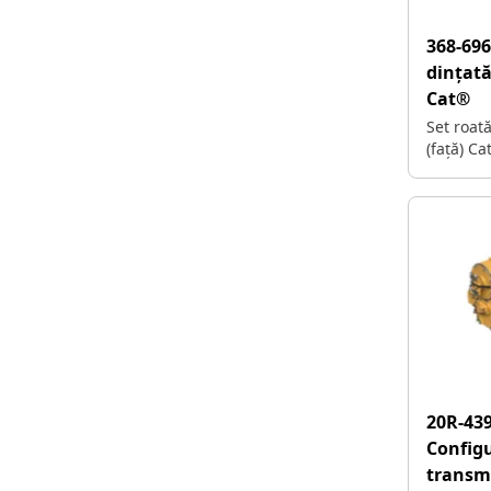
368-69
dințată
Cat®
Set roat
(față) Ca
20R-439
Configu
transm