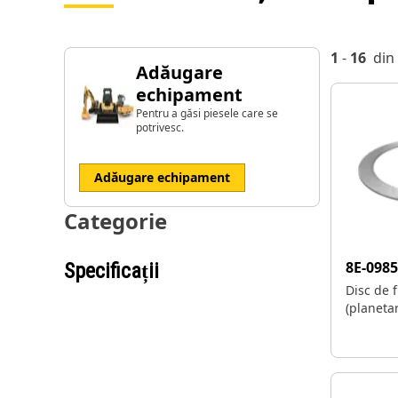
1
-
16
din
Adăugare
echipament
Pentru a găsi piesele care se
potrivesc.
Adăugare echipament
Categorie
8E-098
Specificații
Disc de 
(planeta