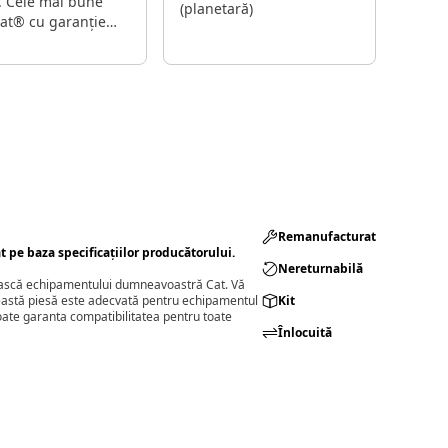
 Cele mai bune
(planetară)
Cat® cu garanție
tă când și unde
evoie de ele - toate
acțiune din preț.
Remanufacturat​
pe baza specificațiilor producătorului.
Nereturnabilă
ivească echipamentului dumneavoastră Cat. Vă
ceastă piesă este adecvată pentru echipamentul
Kit
oate garanta compatibilitatea pentru toate
Înlocuită