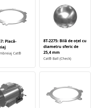
8T-2275:
Bilă de oțel cu
47:
Placă-
diametru sferic de
iaj
25,4 mm
ambreiaj Cat®
Cat® Ball (Check)