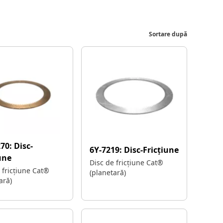
Sortare după
270:
Disc-
6Y-7219:
Disc-Fricțiune
une
Disc de fricțiune Cat®
 fricțiune Cat®
(planetară)
ară)