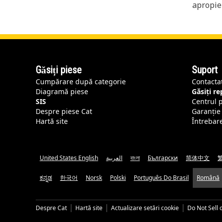
apropie
Găsiți piese
Suport
Cumpărare după categorie
Contacta
Diagramă piese
Găsiți r
SIS
Centrul 
Despre piese Cat
Garanție 
Hartă site
Întrebar
United States English
العربية
বাংলা
Български
简体中文
ಕನ್ನಡ
한국어
Norsk
Polski
Português Do Brasil
Română
Despre Cat
Hartă site
Actualizare setări cookie
Do Not Sell 