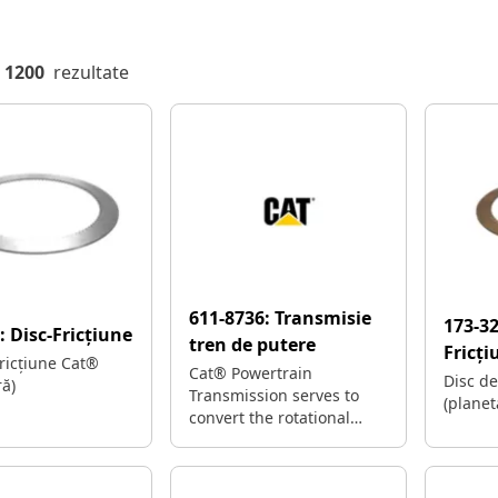
1200
rezultate
611-8736:
Transmisie
173-3
5:
Disc-Fricțiune
tren de putere
Fricți
fricțiune Cat®
Cat® Powertrain
Disc de
ră)
Transmission serves to
(planet
convert the rotational
power generated by the
engine into torque, which
is then transmitted to the