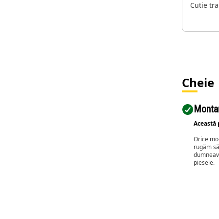
Cutie tr
Cheie
Montar
Această 
Orice mod
rugăm să 
dumneavoa
piesele.