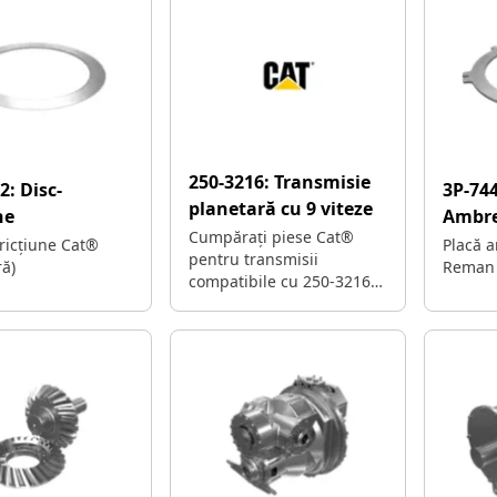
wheels to propel
250-3216:
Transmisie
72:
Disc-
3P-74
planetară cu 9 viteze
ne
Ambre
Cumpărați piese Cat®
fricțiune Cat®
Placă 
pentru transmisii
ră)
Reman
compatibile cu 250-3216
pentru a vă menține
echipamentul greu în
funcțiune.