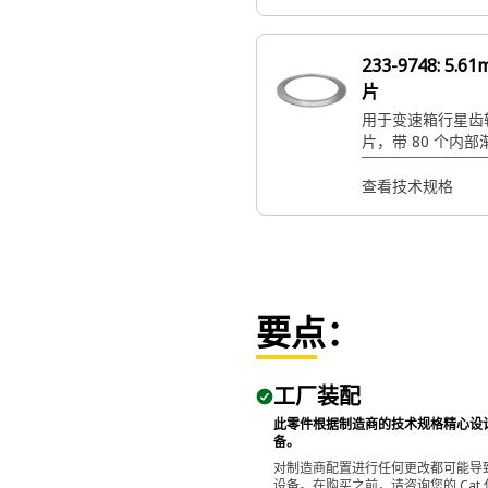
233-9748:
5.6
片
用于变速箱行星齿轮
片，带 80 个内
查看技术规格
要点：
工厂装配
此零件根据制造商的技术规格精心设计，
备。
对制造商配置进行任何更改都可能导致
设备。在购买之前，请咨询您的 Cat