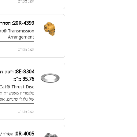
הצג מפרט
20R-4399:
הסדר שידור
Cat® Transmission
Arrangement
הצג מפרט
8E-8304:
דיסק דחף בקוטר פנימי
35.76 מ"מ
Cat® Thrust Disc עבור תמסורת
פלנטרית מאפשרת תנועה צירית חלקה
של גלגלי שיניים, אופטימיזציה של
חלוקת הכוח ושילוב ההילוכים
הצג מפרט
0R-4005:
הסדר שידור