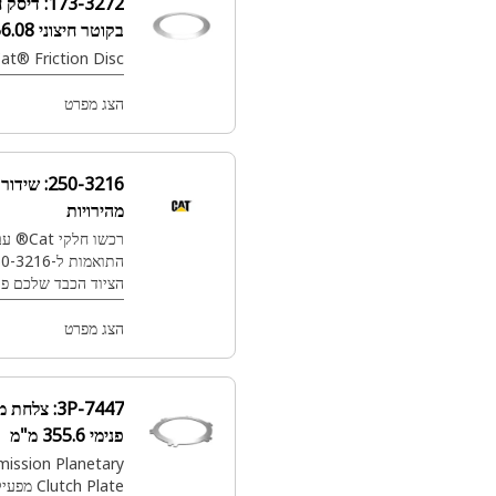
173-3272:
דיסק חיכוך מצמד
בקוטר חיצוני 556.08 מ"מ
Cat® Friction Disc (פלנטרי)
הצג מפרט
250-3216:
שידור פלנטרי 9
מהירויות
רכשו חלקי Cat® עבור תיבות הילוכים
התואמות ל-250-3216 כדי לשמור על
הציוד הכבד שלכם פועל בצורה חלקה.
הצג מפרט
3P-7447:
צלחת מצמד בקוטר
פנימי 355.6 מ"מ
Cat® Transmission Planetary
Clutch Plate מפעיל ומנתק את