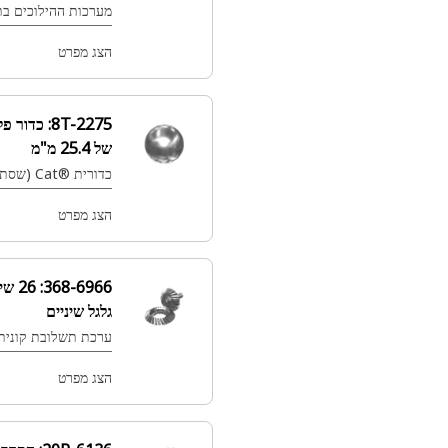
מערכות ההילוכים בתיבות הילוכים
אוטומטיות, ומאפשר החלפת הילוכים
חלקה והעברת מומנט
הצג מפרט
8T-2275:
כדור פלדה בקוטר כדורי
של 25.4 מ"מ
כדורית Cat®‎‎ (שסתום חד-כיווני)
הצג מפרט
368-6966:
26 שיניים ספירלת
גלגל שיניים
ערכת תשלובת קונית של Cat®‎‎
הצג מפרט