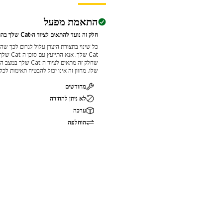
התאמת מפעל
חלק זה נועד להתאים לציוד ה-Cat שלך בהתבסס על מפרטי היצרן.
כל שינוי בתצורת היצרן עלול לגרום לכך שהמוצר לא יתאים לציוד ה-
Cat שלך. אנא התייעץ עם סוכן ה-Cat שלך לפני הרכישה כדי לוודא
שחלק זה מתאים לציוד ה-Cat שלך במצב הנוכחי ובתצורה המשוערת
שלו. מחוון זה אינו יכול להבטיח תאימות לכל החלקים.
מחודשים
לא ניתן להחזרה
ערכה
הוחלפה