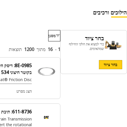
מסנן
יוד
א את חלקי החילוף
ם.
1
-
16
מתוך
1200
תוצאות
8E-0985:
דיסק חיכוך מצמד
בקוטר חיצוני 534 מ"מ
Cat® Friction Disc (פלנטרי)
הצג מפרט
611-8736:
תיבת הילוכים
Cat® Powertrain Transmission
serves to convert the rotational