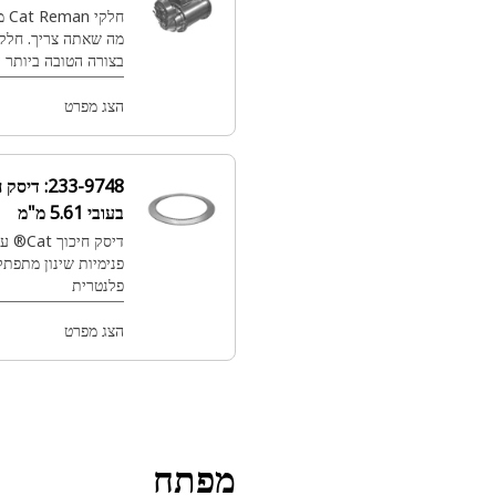
חלקי Cat Reman מספקים לך את כל
מה שאתה צריך. חלקי Cat®‎‎ שנבנו
בצורה הטובה ביותר עם אחריות מלאה
מתי והיכן שאתה זקוק להם – כל זאת
בשבריר מהמחיר.
הצג מפרט
233-9748:
דיסק חיכוך פלדה
בעובי 5.61 מ"מ
דיסק חיכוך Cat® עם 80 שיניים
פנימיות שינון מתפתל להעברה
פלנטרית
הצג מפרט
מפתח