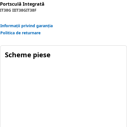
Portsculă Integrată
IT38G II
IT38G
IT38F
Informații privind garanția
Politica de returnare
Scheme piese