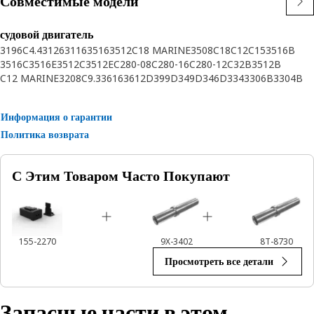
Совместимые модели
судовой двигатель
3196
C4.4
3126
3116
3516
3512
C18 MARINE
3508
C18
C12
C15
3516B
3516C
3516E
3512C
3512E
C280-08
C280-16
C280-12
C32B
3512B
C12 MARINE
3208
C9.3
3616
3612
D399
D349
D346
D334
3306B
3304B
3176B
C32 MARINE
3304
3306
C9
C7
C-12
3408B
C7.1
C30
C32
3412
3408
C12.9
3508C
3508B
C175-16
3412D
C280-6
C280-8
Информация о гарантии
Политика возврата
С Этим Товаром Часто Покупают
155-2270
9X-3402
8T-8730
Просмотреть все детали
Запасные части в этом