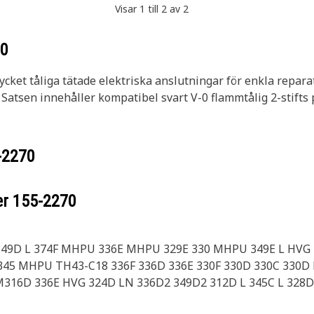
Visar 1 till 2 av 2
70
ycket tåliga tätade elektriska anslutningar för enkla repara
atsen innehåller kompatibel svart V-0 flammtålig 2-stifts 
-2270
er
155-2270
349D L 374F MHPU 336E MHPU 329E 330 MHPU 349E L HVG 
45 MHPU TH43-C18 336F 336D 336E 330F 330D 330C 330D 
M316D 336E HVG 324D LN 336D2 349D2 312D L 345C L 328D 