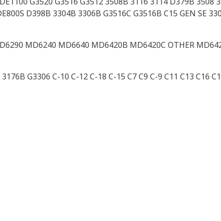
 DE1100 G3520 G3516 G3512 3508B 3116 3114 D379B 3508 3
E800S D398B 3304B 3306B G3516C G3516B C15 GEN SE 330
D6290 MD6240 MD6640 MD6420B MD6420C OTHER MD64
3176B G3306 C-10 C-12 C-18 C-15 C7 C9 C-9 C11 C13 C16 C