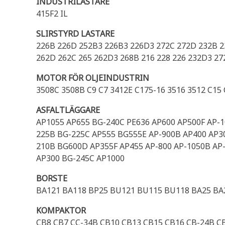
INDUSTRILASTARE
415F2 IL
SLIRSTYRD LASTARE
226B 226D 252B3 226B3 226D3 272C 272D 232B 23
262D 262C 265 262D3 268B 216 228 226 232D3 2
MOTOR FÖR OLJEINDUSTRIN
3508C 3508B C9 C7 3412E C175-16 3516 3512 C15
ASFALTLÄGGARE
AP1055 AP655 BG-240C PE636 AP600 AP500F AP-1
225B BG-225C AP555 BG555E AP-900B AP400 AP3
210B BG600D AP355F AP455 AP-800 AP-1050B AP-
AP300 BG-245C AP1000
BORSTE
BA121 BA118 BP25 BU121 BU115 BU118 BA25 BA
KOMPAKTOR
CB8 CB7 CC-34B CB10 CB13 CB15 CB16 CB-24B C