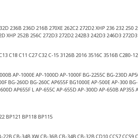
2D 236B 236D 216B 270XE 262C2 272D2 XHP 236 232 250 23
72D XHP 252B 256C 272D3 272D2 242B3 242D3 246D3 272D3
 C13 C18 C11 C27 C32 C-15 3126B 2016 3516C 3516B C280-1
000B AP-1000E AP-1000D AP-1000F BG-2255C BG-230D AP5
00F BG-260D BG-260C AP655F BG1000E AP-500E AP-300 BG-
600D AP655F L AP-655C AP-655D AP-300D AP-650B AP355 
22 BP121 BP118 BP115
B-22B CB-34B XW CB-36B CB-34B CB-32B CD10 CCS7 CCS9 