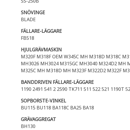
SS-250B
SNÖVINGE
BLADE
FÄLLARE-LÄGGARE
FB518
HJULGRÄVMASKIN
M320F M318F OEM W345C MH M318D M318C M3
MH3026 MH3024 M315GC MH3040 M324D2 MH M
M325C MH M318D MH M323F M322D2 M322F M32
BANDDRIVEN FÄLLARE-LÄGGARE
1190 2491 541 2 2590 TK711 511 522 521 1190T 
SOPBORSTE-VINKEL
BU115 BU118 BA118C BA25 BA18
GRÄVAGGREGAT
BH130