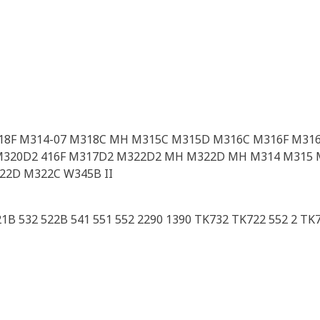
18F M314-07 M318C MH M315C M315D M316C M316F M31
320D2 416F M317D2 M322D2 MH M322D MH M314 M315 
2D M322C W345B II
521B 532 522B 541 551 552 2290 1390 TK732 TK722 552 2 T