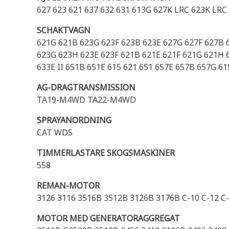
627 623 621 637 632 631 613G 627K LRC 623K LRC
SCHAKTVAGN
621G 621B 623G 623F 623B 623E 627G 627F 627B 6
623G 623H 623E 623F 621B 621E 621F 621G 621H 
633E II 651B 651E 615 621 651 657E 657B 657G 6
AG-DRAGTRANSMISSION
TA19-M4WD TA22-M4WD
SPRAYANORDNING
CAT WDS
TIMMERLASTARE SKOGSMASKINER
558
REMAN-MOTOR
3126 3116 3516B 3512B 3126B 3176B C-10 C-12 C
MOTOR MED GENERATORAGGREGAT