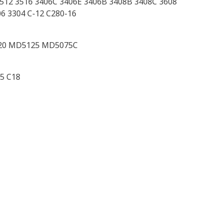
512 3516 3406C 3406E 3406B 3408B 3408C 3608
6 3304 C-12 C280-16
20 MD5125 MD5075C
15 C18