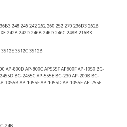
6B3 248 246 242 262 260 252 270 236D3 262B
 XE 242B 242D 246B 246D 246C 248B 216B3
2 3512E 3512C 3512B
00 AP-800D AP-800C AP555F AP600F AP-1050 BG-
2455D BG-2455C AP-555E BG-230 AP-200B BG-
AP-1055B AP-1055F AP-1055D AP-1055E AP-255E
CC-24B