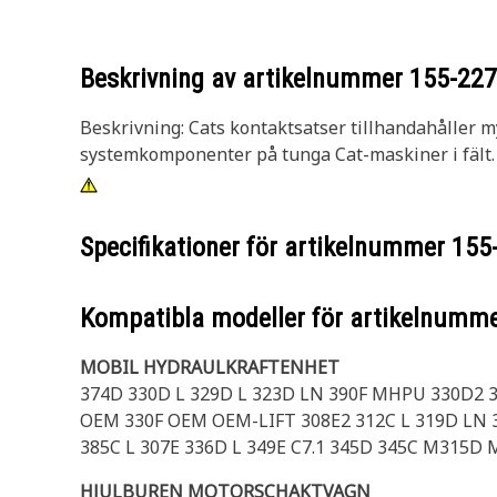
Beskrivning av artikelnummer
155-22
Beskrivning: Cats kontaktsatser tillhandahåller m
systemkomponenter på tunga Cat-maskiner i fält. S
Specifikationer för artikelnummer
155
Kompatibla modeller för artikelnumm
MOBIL HYDRAULKRAFTENHET
374D 330D L 329D L 323D LN 390F MHPU 330D2 
OEM 330F OEM OEM-LIFT 308E2 312C L 319D LN 3
385C L 307E 336D L 349E C7.1 345D 345C M315D 
HJULBUREN MOTORSCHAKTVAGN