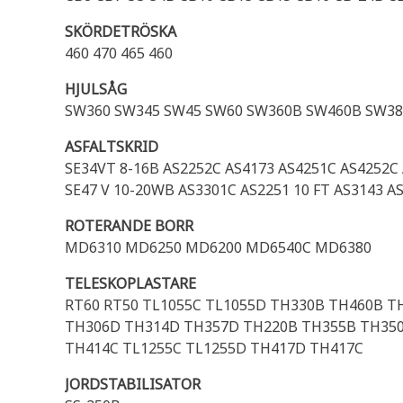
SKÖRDETRÖSKA
460 470 465 460
HJULSÅG
SW360 SW345 SW45 SW60 SW360B SW460B SW38
ASFALTSKRID
SE34VT 8-16B AS2252C AS4173 AS4251C AS4252C 
SE47 V 10-20WB AS3301C AS2251 10 FT AS3143 AS
ROTERANDE BORR
MD6310 MD6250 MD6200 MD6540C MD6380
TELESKOPLASTARE
RT60 RT50 TL1055C TL1055D TH330B TH460B T
TH306D TH314D TH357D TH220B TH355B TH350
TH414C TL1255C TL1255D TH417D TH417C
JORDSTABILISATOR