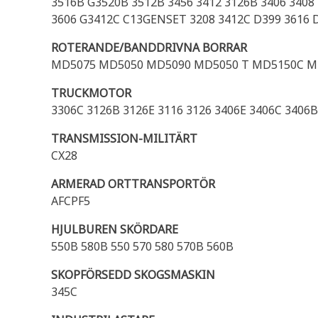
3516B G3520B 3512B 3456 3412 3126B 3406 3408
3606 G3412C C13GENSET 3208 3412C D399 3616 D
ROTERANDE/BANDDRIVNA BORRAR
MD5075 MD5050 MD5090 MD5050 T MD5150C M
TRUCKMOTOR
3306C 3126B 3126E 3116 3126 3406E 3406C 3406B 
TRANSMISSION-MILITÄRT
CX28
ARMERAD ORTTRANSPORTÖR
AFCPF5
HJULBUREN SKÖRDARE
550B 580B 550 570 580 570B 560B
SKOPFÖRSEDD SKOGSMASKIN
345C