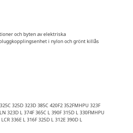
tioner och byten av elektriska
pluggkopplingsenhet i nylon och grönt killås
325C 325D 323D 385C 420F2 352FMHPU 323F
LN 323D L 374F 365C L 390F 315D L 330FMHPU
LCR 336E L 316F 325D L 312E 390D L