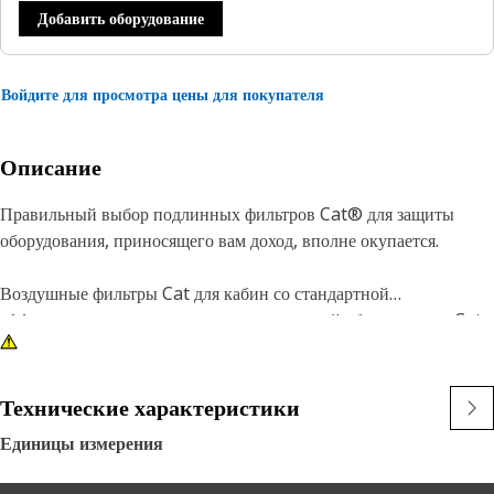
Добавить оборудование
Войдите для просмотра цены для покупателя
Описание
Правильный выбор подлинных фильтров Cat® для защиты
оборудования, приносящего вам доход, вполне окупается.
Воздушные фильтры Cat для кабин со стандартной
эффективностью доступны для всех моделей оборудования Cat
и рекомендуются для нормальной фильтрации. Наши
фильтрующие элементы, в которых используются материалы со
стандартной эффективностью, предотвращают попадание грязи,
Технические характеристики
сажи, песка и других загрязнений в кабину, обеспечивая более
Единицы измерения
здоровую и комфортную рабочую среду.