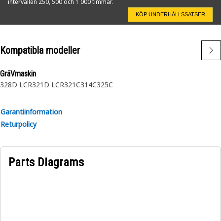
intervallen 250, 500 och 1 000 timmar.
KÖP UNDERHÅLLSSATSER
Egenskaper:
• Passar befintliga filterhus och behöver ej modifieras
Kompatibla modeller
Användningsområden:
• Normala driftsvillkor
GräVmaskin
328D LCR
321D LCR
321C
314C
325C
Obs! Hyttluftfilter ska inte användas för att filtrera farliga
material.
Garantiinformation
Returpolicy
Parts Diagrams