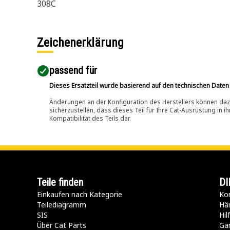
308C
Zeichenerklärung
passend für​
Dieses Ersatzteil wurde basierend auf den technischen Daten
Änderungen an der Konfiguration des Herstellers können dazu
sicherzustellen, dass dieses Teil für Ihre Cat-Ausrüstung in 
Kompatibilität des Teils dar.
Teile finden
DI
Einkaufen nach Kategorie
Kon
Teilediagramm
Hä
SIS
Hi
Über Cat Parts
Ga