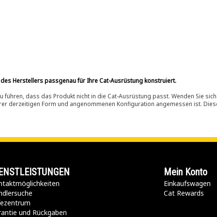
 des Herstellers passgenau für Ihre Cat-Ausrüstung konstruiert.
 führen, dass das Produkt nicht in die Cat-Ausrüstung passt. Wenden Sie sich
ihrer derzeitigen Form und angenommenen Konfiguration angemessen ist. Dieser 
ENSTLEISTUNGEN
Mein Konto
taktmöglichkeiten​
Einkaufswagen
ndlersuche
Cat Rewards
lfezentrum
rantie und Rückgaben