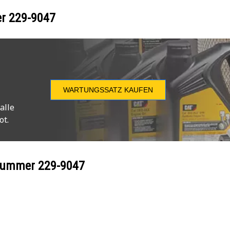
er
229-9047
WARTUNGSSATZ KAUFEN
alle
ot.
ilnummer
229-9047