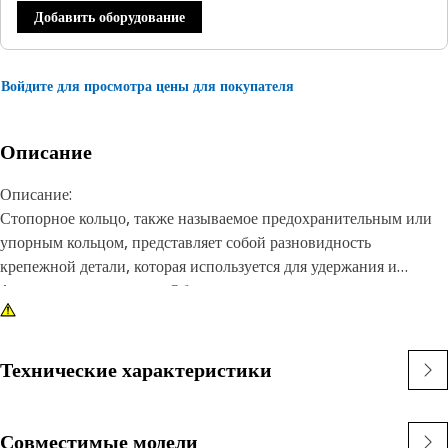
Добавить оборудование
Войдите для просмотра цены для покупателя
Описание
Описание:
Стопорное кольцо, также называемое предохранительным или
упорным кольцом, представляет собой разновидность
крепежной детали, которая используется для удержания и
фиксации компонентов. Обычно это круглое металлическое
кольцо с особыми характеристиками, которые позволяют
устанавливать его в канавку или углубление для
предотвращения осевого перемещения или смещения
Технические характеристики
компонентов. Основное назначение стопорного кольца
заключается в том, чтобы закрепить и зафиксировать
компоненты на месте, предотвращая их случайное осевое
Совместимые модели