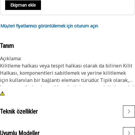
Ekipman ekle
Müşteri fiyatlarınızı görüntülemek için oturum açın
Tanım
Açıklama:
Kilitleme halkası veya tespit halkası olarak da bilinen Kilit
Halkası, komponentleri sabitlemek ve yerine kilitlemek
için kullanılan bir bağlantı elemanı türüdür. Tipik olarak,
komponentlerin eksenel hareketini veya yer değiştirmesini
önlemek için bir oluğa veya girintiye takılmasına izin veren
belirli özelliklere sahip dairesel bir metal halkadır. Kilit
halkasının temel amacı, komponentleri yerinde sabitleyip
Teknik özellikler
kilitleyerek istenmeyen eksenel hareket etmelerini veya
sökülmelerini önlemektir.
Uyumlu Modeller