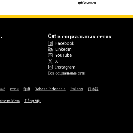
Заменен
ь
Cat в социальных сетях
Facebook
LinkedIn
YouTube
X
Instagram
Все социальные сети
νικά
עברית
हिन्दी
Bahasa Indonesia
Italiano
日本語
аїнська Мова
Tiếng Việt