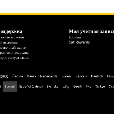
оддержка
Моя учетная запис
яжитесь с нами
Корзина
йти дилера
Cat Rewards
правочный центр
рантия и возвраты
прос статуса заказа
體中文
Čeština
Dansk
Nederlands
Suomi
Français
Deutsch
Ελλη
ă
Русский
Español (Latino)
Svenska
தமிழ்
తెలుగు
ไทย
Türkçe
Укр