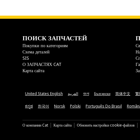
ПОИСК ЗАПЧАСТЕЙ
П
Покупки по категориям
Св
Схема деталей
На
SIS
С
О ЗАПЧАСТЯХ CAT
Га
Карта сайта
За
United States English
العربية
বাংলা
Български
简体中文
繁
ಕನ್ನಡ
한국어
Norsk
Polski
Português Do Brasil
Român
О компании Cat
Карта сайта
Обновить настройки cookie-файлов