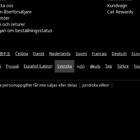
ta oss
Kundvagn
n återförsäljare
Cat Rewards
enter
i och returer
gan om beställningsstatus
體中文
Čeština
Dansk
Nederlands
Suomi
Français
Deutsch
Ελλη
ă
Русский
Español (Latino)
Svenska
தமிழ்
తెలుగు
ไทย
Türkçe
Укр
 personuppgifter får inte säljas eller delas
Juridiska villkor