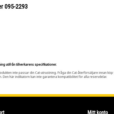
er
095-2293
g utifrån tillverkarens specifikationer.
rodukten inte passar din Cat-utrustning. Fråga din Cat-återförsäljare innan köp fö
n. Den här indikatorn kan inte garantera kompatibilitet för alla reservdelar.
rt
Mitt konto