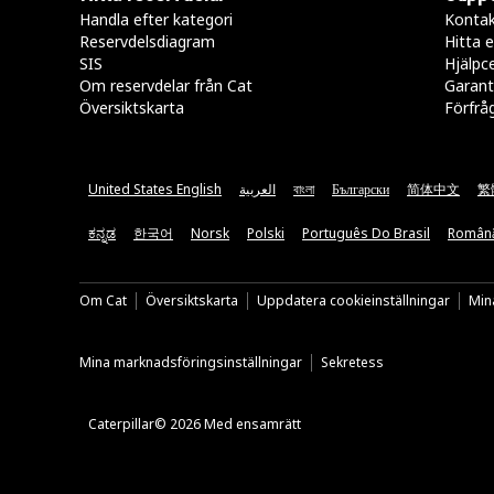
Handla efter kategori
Kontak
Reservdelsdiagram
Hitta e
SIS
Hjälpc
Om reservdelar från Cat
Garant
Översiktskarta
Förfrå
United States English
العربية
বাংলা
Български
简体中文
繁
ಕನ್ನಡ
한국어
Norsk
Polski
Português Do Brasil
Român
Om Cat
Översiktskarta
Uppdatera cookieinställningar
Mina
Mina marknadsföringsinställningar
Sekretess
Caterpillar© 2026 Med ensamrätt