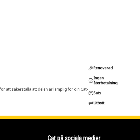
Renoverad
Ingen
återbetalning
r att säkerställa att delen är lämplig för din Cat-
Sats
Utbytt
Cat på sociala medier