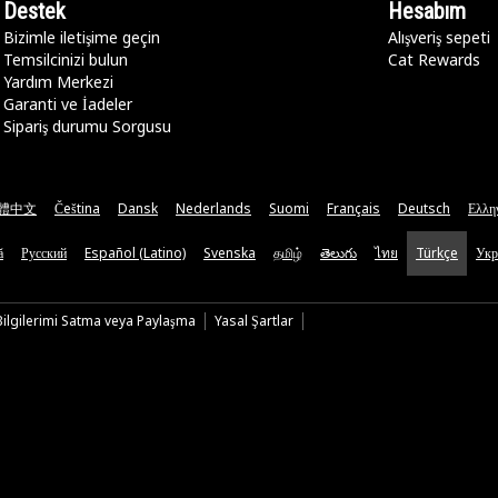
Destek
Hesabım
Bizimle iletişime geçin
Alışveriş sepeti
Temsilcinizi bulun
Cat Rewards
Yardım Merkezi
Garanti ve İadeler
Sipariş durumu Sorgusu
體中文
Čeština
Dansk
Nederlands
Suomi
Français
Deutsch
Ελλη
ă
Русский
Español (Latino)
Svenska
தமிழ்
తెలుగు
ไทย
Türkçe
Укр
 Bilgilerimi Satma veya Paylaşma
Yasal Şartlar