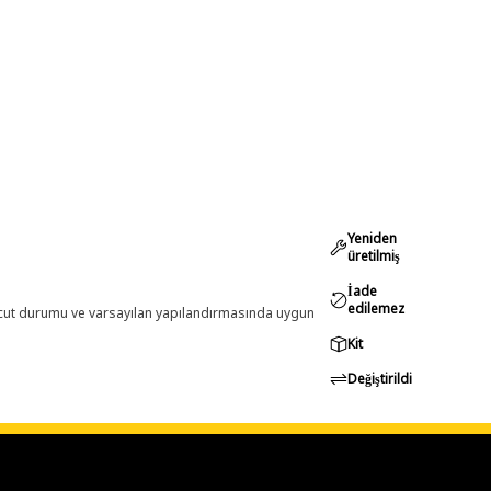
Yeniden
üretilmiş
İade
edilemez
evcut durumu ve varsayılan yapılandırmasında uygun
Kit
Değiştirildi