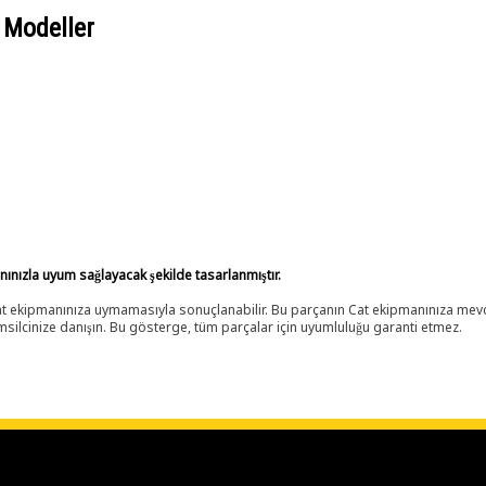
 Modeller
anınızla uyum sağlayacak şekilde tasarlanmıştır.
 Cat ekipmanınıza uymamasıyla sonuçlanabilir. Bu parçanın Cat ekipmanınıza m
ilcinize danışın. Bu gösterge, tüm parçalar için uyumluluğu garanti etmez.