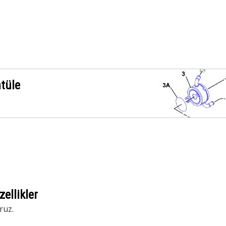
ntüle
ellikler
ruz.