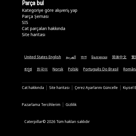
Parça bul
Kategoriye göre alışveriş yap
Parça Şeması
SIS
Cat parçaları hakkında
Site haritası
United States English
العربية
বাংলা
Български
简体中文
繁
ಕನ್ನಡ
한국어
Norsk
Polski
Português Do Brasil
Român
Cat hakkında
Site haritası
Çerez Ayarlarını Güncelle
Kişisel
Pazarlama Tercihlerim
Gizlilik
Caterpillar© 2026 Tüm hakları saklıdır