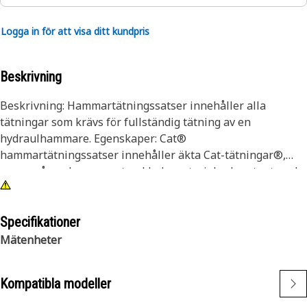
Logga in för att visa ditt kundpris
Beskrivning
Beskrivning: Hammartätningssatser innehåller alla
tätningar som krävs för fullständig tätning av en
hydraulhammare. Egenskaper: Cat®
hammartätningssatser innehåller äkta Cat-tätningar®,
varav många har egenutvecklade material och patenterad
konstruktion för överlägsen kompression och bredare
temperaturtillämpningar. Alla är anpassade till din
tillämpning, vilket bidrar till att säkerställa topprestanda
Specifikationer
och lång livslängd. Eftersom Cat tätningssatser för
Mätenheter
hammare innehåller alla tätningar som krävs för
fullständig tätning och kunderna får en snabb lösning vid
Kompatibla modeller
tidskänsliga reparationer. Detta säkerställer maximal
drifttid och produktivitet. Rekommenderad tillämpning: