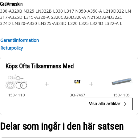
GräVmaskin
Cat-hammare används på slirstyrda lastare, grävaggregat
330-A
320B N
325 LN
322B L
330 L
317 N
350-A
350-A L
219D
322 LN
och alla sorters grävmaskiner inom rivning, anläggning,
317-A
325D L
315-A
320-A S
320C
320D
320-A N
215D
324D
322C
stenbrott och produktionsbrytning.
324D LN
320-A
330 LN
325-A
323D L
320 L
325 L
324D L
322-A L
322-A N
325C
325D
Garantiinformation
Returpolicy
Köps Ofta Tillsammans Med
153-1110
3Q-7467
153-1105
Visa alla artiklar
Delar som ingår i den här satsen