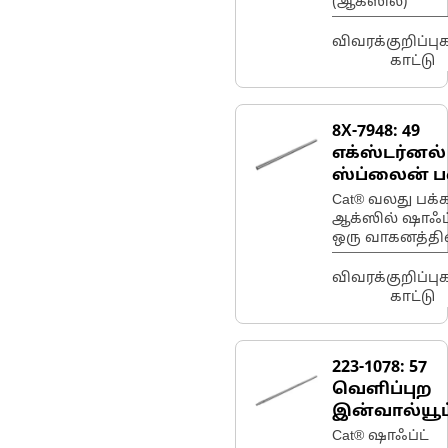
(ஆக்ஸில்)
விவரக்குறிப்ப
காட்டு
8X-7948:
49
எக்ஸ்டர்னல்
ஸ்ப்லைன் ப
கொண்ட வல
Cat® வலது பக்
பக்க ஆக்ஸி
ஆக்ஸில் ஷாஃப்
ஒரு வாகனத்தி
ஷாஃப்ட்
டிஃபரன்ஷியலில
வலது பக்க இயக
விவரக்குறிப்ப
சக்கரத்திற்கு 
காட்டு
மாற்றுகிறது.
223-1078:
57
வெளிப்புற
இன்வால்யூட
ஸ்ப்லைன் டீ
Cat® ஷாஃப்ட்