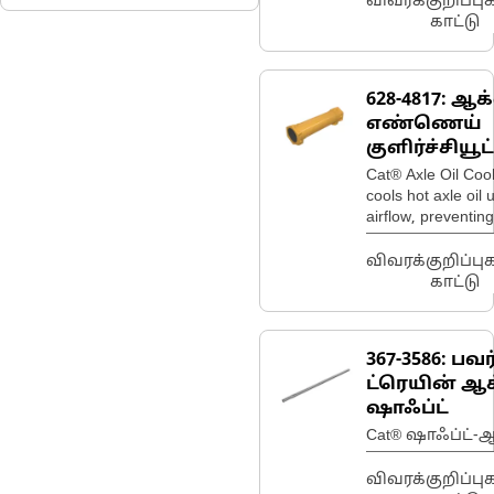
விவரக்குறிப்ப
காட்டு
628-4817:
ஆக்
எண்ணெய்
குளிர்ச்சியூட்
கோர்
Cat® Axle Oil Coo
cools hot axle oil 
airflow, preventing
overheating and p
drivetrain compon
விவரக்குறிப்ப
காட்டு
367-3586:
பவர
ட்ரெயின் ஆ
ஷாஃப்ட்
Cat® ஷாஃப்ட்-
விவரக்குறிப்ப