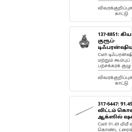
ஷாஃப்ட்
விவரக்குறிப்ப
காட்டு
137-8851:
கியர
குரூப்-
டிஃபரன்ஷிய
பெவல்
Cat® டிஃபரன்ஷ
மற்றும் கூம்புப்
பற்சக்கரக் குழு
விவரக்குறிப்ப
காட்டு
317-6447:
91.4
விட்டம் கொ
ஆக்ஸில் ஷா
Cat® 91.49 மிமீ 
கொண்ட ட்ரைவ