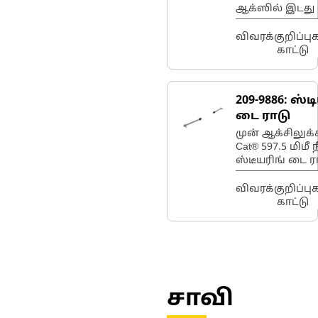
ஆக்ஸில் இடது
எஃகு ஷாஃப்ட்
57 பல் வெளிப்ப
விவரக்குறிப்ப
இன்வோலூட்
காட்டு
ஸ்ப்லைன் ஃப
ட்ரைவ் வீலில்
பயன்படுத்தப்ப
209-9886:
ஸ்ட
டை ராடு
முன் ஆக்சிலுக
Cat® 597.5 மிமீ 
ஸ்டீயரிங் டை ர
ஸ்டீயரிங்
நிலைத்தன்மை 
விவரக்குறிப்ப
கட்டுப்பாட்டை
காட்டு
வழங்குகிறது
சாவி