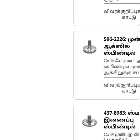
விவரக்குறிப்ப
காட்டு
596-2226:
முன
ஆக்ஸில்
ஸ்பிண்டில்
Cat® ஃப்ரண்ட் 
ஸ்பிண்டில் முன
ஆக்சிலுக்கு சப
மற்றும் சுழலு
வழங்குகிறது, 
விவரக்குறிப்ப
கட்டுப்படுத்தப்
காட்டு
ஸ்டீயரிங் மற்று
திறமையான எ
விநியோகத்த
437-8983:
ஸ்ட
செயல்படுத்துக
இணைப்பு
ஸ்பிண்டில்
Cat® முன்புற ஸ்