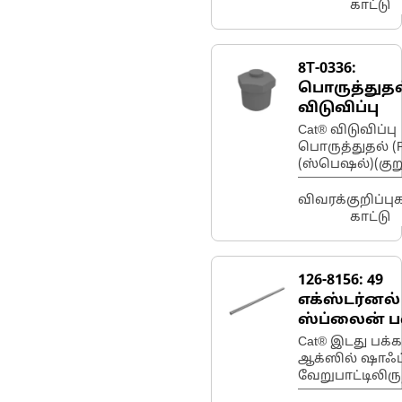
காட்டு
8T-0336:
பொருத்துதல
விடுவிப்பு
Cat® விடுவிப்பு
பொருத்துதல் (
(ஸ்பெஷல்)(குற
விவரக்குறிப்ப
காட்டு
126-8156:
49
எக்ஸ்டர்னல்
ஸ்ப்லைன் ப
கொண்ட இட
Cat® இடது பக்க
பக்க ஆக்ஸி
ஆக்ஸில் ஷாஃப்
வேறுபாட்டிலிரு
ஷாஃப்ட்
இடது டிரைவ் வீ