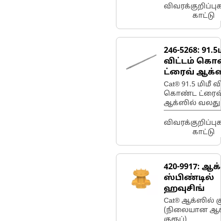
சக்கரங்களுக்கு 
விவரக்குறிப்ப
விசையை மாற்ற
காட்டு
246-5268:
91.5
விட்டம் கொ
ட்ரைவ் ஆக்
ஷாஃப்ட்
Cat® 91.5 மிமீ வ
கொண்ட ட்ரைவ
ஆக்ஸில் வலத
எஃகு ஷாஃப்ட்
57 பல் வெளிப்ப
விவரக்குறிப்ப
இன்வோலூட்
காட்டு
ஸ்ப்லைன் ஃப
ட்ரைவ் வீலில்
பயன்படுத்தப்ப
420-9917:
ஆக்
ஸ்பிண்டில்
ஹவுசிங்
Cat® ஆக்ஸில் க
(நிலையான ஆக
குரூப்)