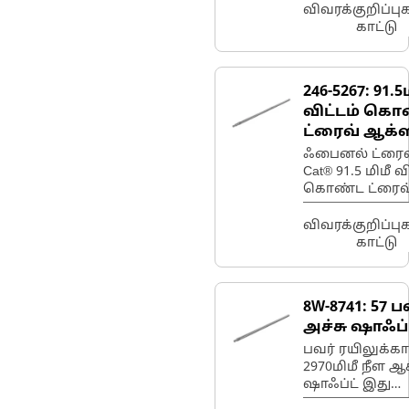
பவரை மாற்றுகி
விவரக்குறிப்ப
இது வாகனத்த
காட்டு
முன்னோக்கி
அல்லது
பின்னோக்கி
246-5267:
91.5
நகர்த்த உதவுகி
விட்டம் கொ
ட்ரைவ் ஆக்
ஷாஃப்ட்
ஃபைனல் ட்ரைவ்
Cat® 91.5 மிமீ வ
கொண்ட ட்ரைவ
ஆக்ஸில் இடது 
எஃகு ஷாஃப்ட் 
விவரக்குறிப்ப
பல் கொண்ட
காட்டு
எக்ஸ்டர்னல்
இன்வோலூட்
ஸ்ப்லைன்
8W-8741:
57 ப
பயன்படுத்தப்ப
அச்சு ஷாஃப்
பவர் ரயிலுக்க
2970மிமீ நீள ஆ
ஷாஃப்ட் இது
டிஃபரன்ஷியலில