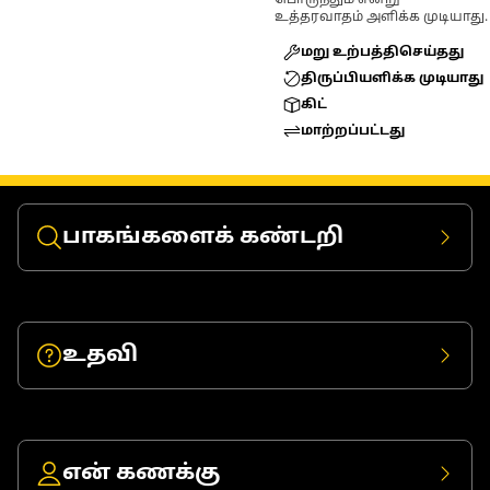
பொருந்தும் என்று
உத்தரவாதம் அளிக்க முடியாது.
மறு உற்பத்திசெய்தது
திருப்பியளிக்க முடியாது
கிட்
மாற்றப்பட்டது
பாகங்களைக் கண்டறி
உதவி
என் கணக்கு