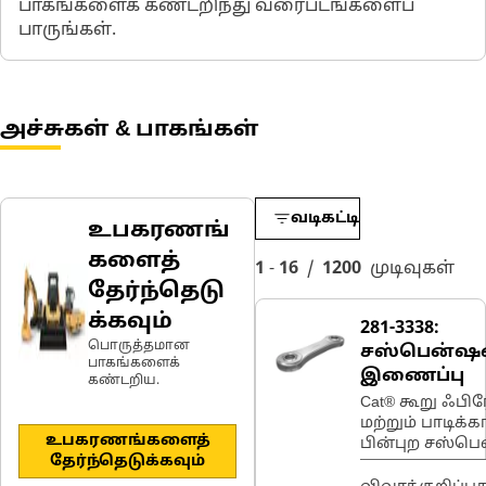
பாகங்களைக் கண்டறிந்து வரைபடங்களைப்
பாருங்கள்.
அச்சுகள் & பாகங்கள்
வடிகட்டி
உபகரணங்
களைத்
1
-
16
/
1200
முடிவுகள்
தேர்ந்தெடு
க்கவும்
281-3338:
பொருத்தமான
சஸ்பென்ஷ
பாகங்களைக்
இணைப்பு
கண்டறிய.
Cat® கூறு ஃபிர
மற்றும் பாடிக்
உபகரணங்களைத்
பின்புற சஸ்ப
தேர்ந்தெடுக்கவும்
லிங்க்