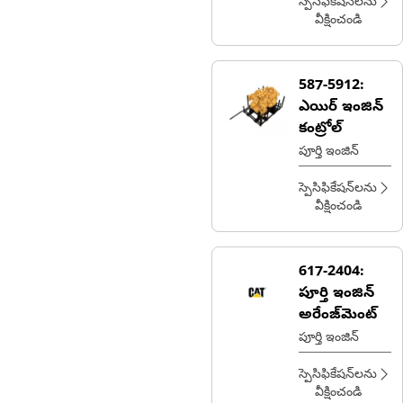
reciprocating
స్పెసిఫికేషన్‌లను
motion into a
వీక్షించండి
rotational
motion for
engine power
587-5912:
ఎయిర్ ఇంజిన్
కంట్రోల్
పూర్తి ఇంజిన్
స్పెసిఫికేషన్‌లను
వీక్షించండి
617-2404:
పూర్తి ఇంజిన్
అరేంజ్‌మెంట్
పూర్తి ఇంజిన్
స్పెసిఫికేషన్‌లను
వీక్షించండి