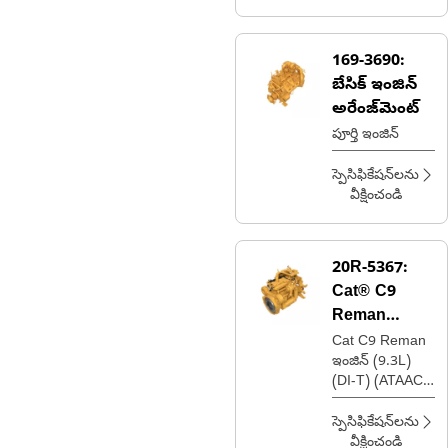
169-3690:
బేసిక్ ఇంజిన్
అరేంజ్‌మెంట్
పూర్తి ఇంజిన్
స్పెసిఫికేషన్‌లను
వీక్షించండి
20R-5367:
Cat® C9
Reman
ఇంజిన్
Cat C9 Reman
ఇంజిన్ (9.3L)
(DI-T) (ATAAC)
(MEUI) (టైర్ 4)
స్పెసిఫికేషన్‌లను
వీక్షించండి