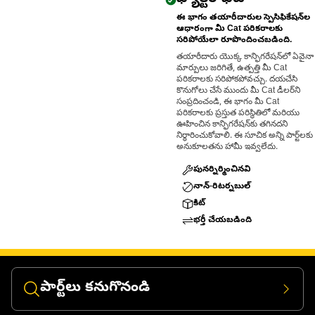
ఈ భాగం తయారీదారుల స్పెసిఫికేషన్‌ల
ఆధారంగా మీ Cat పరికరాలకు
సరిపోయేలా రూపొందించబడింది.
తయారీదారు యొక్క కాన్ఫిగరేషన్‌లో ఏవైనా
మార్పులు జరిగితే, ఉత్పత్తి మీ Cat
పరికరాలకు సరిపోకపోవచ్చు. దయచేసి
కొనుగోలు చేసే ముందు మీ Cat డీలర్‌ని
సంప్రదించండి, ఈ భాగం మీ Cat
పరికరాలకు ప్రస్తుత పరిస్థితిలో మరియు
ఊహించిన కాన్ఫిగరేషన్‌కు తగినదని
నిర్ధారించుకోవాలి. ఈ సూచిక అన్ని పార్ట్‌లకు
అనుకూలతను హామీ ఇవ్వలేదు.
పునర్నిర్మించినవి
నాన్-రిటర్నబుల్
కిట్
భర్తీ చేయబడింది
పార్ట్‌లు కనుగొనండి