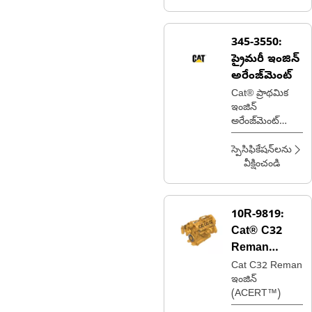
345-3550:
ప్రైమరీ ఇంజిన్
అరేంజ్‌మెంట్
Cat® ప్రాథమిక
ఇంజిన్
అరేంజ్‌మెంట్
(సాధారణ ఇంజిన్
అరేంజ్‌మెంట్)
స్పెసిఫికేషన్‌లను
వీక్షించండి
10R-9819:
Cat® C32
Reman
ఇంజిన్
Cat C32 Reman
ఇంజిన్
(ACERT™)