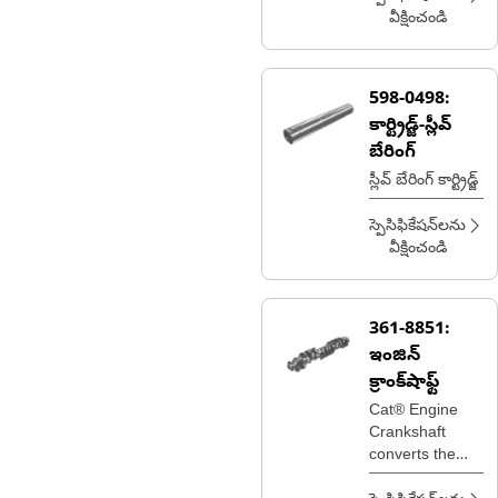
వీక్షించండి
598-0498:
కార్ట్రిడ్జ్-స్లీవ్
బేరింగ్
స్లీవ్ బేరింగ్ కార్ట్రిడ్జ్
స్పెసిఫికేషన్‌లను
వీక్షించండి
361-8851:
ఇంజిన్
క్రాంక్‌షాఫ్ట్
Cat® Engine
Crankshaft
converts the
piston's linear