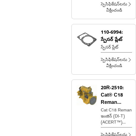
స్పెసిఫికేషన్‌లను
వీక్షించండి
110-6994:
స్పేసర్ ప్లేట్
స్పేసర్ ప్లేట్
స్పెసిఫికేషన్‌లను
వీక్షించండి
20R-2510:
Cat® C18
Reman
ఇంజిన్
Cat C18 Reman
ఇంజిన్ (DI-T)
(ACERT™)
(ATTAC) (టైర్ 3)
స్పెసిఫికేషన్‌లను