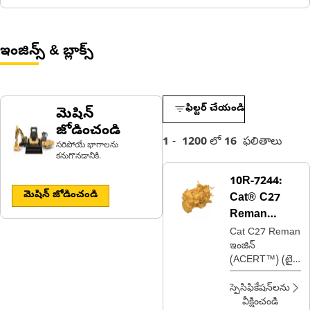
ఇంజిన్స్ & బ్లాక్స్
ఫిల్టర్ చేయండి
మెషిన్
జోడించండి
1
-
1200
లో
16
ఫలితాలు
సరిపోయే భాగాలను
కనుగొనడానికి.
10R-7244:
మెషిన్ జోడించండి
Cat® C27
Reman
ఇంజిన్
Cat C27 Reman
ఇంజిన్
(ACERT™) (టైర్
3)
స్పెసిఫికేషన్‌లను
వీక్షించండి