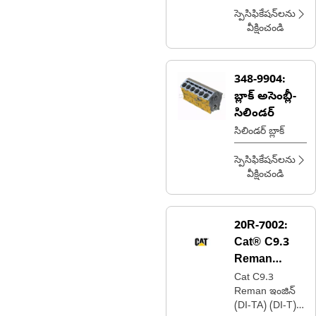
(MEUI-C)
(టైయర్ 4)
స్పెసిఫికేషన్‌లను
వీక్షించండి
348-9904:
బ్లాక్ అసెంబ్లీ-
సిలిండర్
సిలిండర్ బ్లాక్
స్పెసిఫికేషన్‌లను
వీక్షించండి
20R-7002:
Cat® C9.3
Reman
ఇంజిన్
Cat C9.3
Reman ఇంజిన్
(DI-TA) (DI-T)