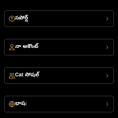
సపోర్ట్
నా అకౌంట్
Cat సోషల్
భాష: