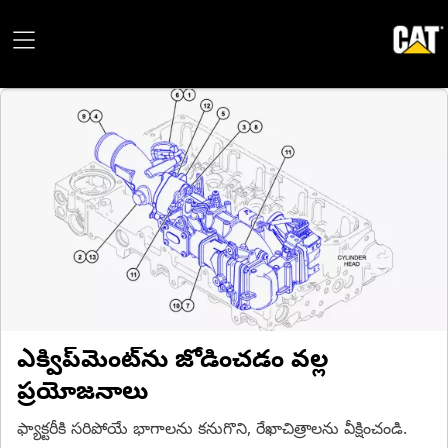
ఎక్విప్‌మెంట్‌ను జోడించడం వల్ల
ప్రయోజనాలు
ఫ్యాక్టరీకి సరిపోయే భాగాలను కనుగొని, రేఖాచిత్రాలను వీక్షించండి.