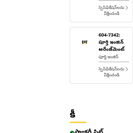
(ATAAC) (MEUI)
(టైయర్ 4)
స్పెసిఫికేషన్‌లను
వీక్షించండి
604-7342:
పూర్తి ఇంజిన్
అరేంజ్‌మెంట్
పూర్తి ఇంజిన్
స్పెసిఫికేషన్‌లను
వీక్షించండి
కీ
ఫ్యాక్టరీ ఫిట్