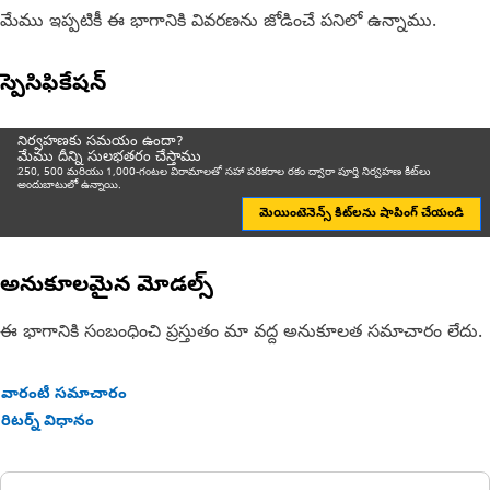
మేము ఇప్పటికీ ఈ భాగానికి వివరణను జోడించే పనిలో ఉన్నాము.
స్పెసిఫికేషన్
నిర్వహణకు సమయం ఉందా?
మేము దీన్ని సులభతరం చేస్తాము
250, 500 మరియు 1,000-గంటల విరామాలతో సహా పరికరాల రకం ద్వారా పూర్తి నిర్వహణ కిట్‌లు
అందుబాటులో ఉన్నాయి.
మెయింటెనెన్స్ కిట్‌లను షాపింగ్ చేయండి
అనుకూలమైన మోడల్స్
ఈ భాగానికి సంబంధించి ప్రస్తుతం మా వద్ద అనుకూలత సమాచారం లేదు.
వారంటీ సమాచారం
రిటర్న్ విధానం