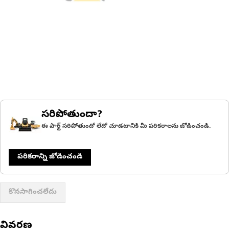
సరిపోతుందా?
ఈ పార్ట్ సరిపోతుందో లేదో చూడటానికి మీ పరికరాలను జోడించండి.
పరికరాన్ని జోడించండి
కొనసాగించలేదు
వివరణ