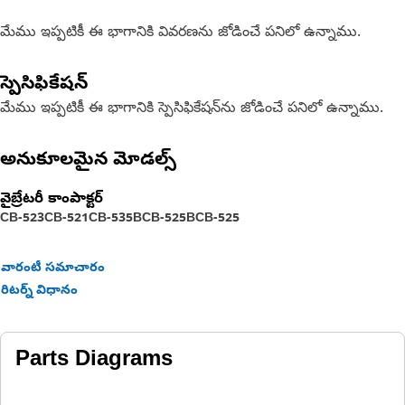
మేము ఇప్పటికీ ఈ భాగానికి వివరణను జోడించే పనిలో ఉన్నాము.
స్పెసిఫికేషన్
మేము ఇప్పటికీ ఈ భాగానికి స్పెసిఫికేషన్‌ను జోడించే పనిలో ఉన్నాము.
అనుకూలమైన మోడల్స్
వైబ్రేటరీ కాంపాక్టర్
CB-523
CB-521
CB-535B
CB-525B
CB-525
వారంటీ సమాచారం
రిటర్న్ విధానం
Parts Diagrams