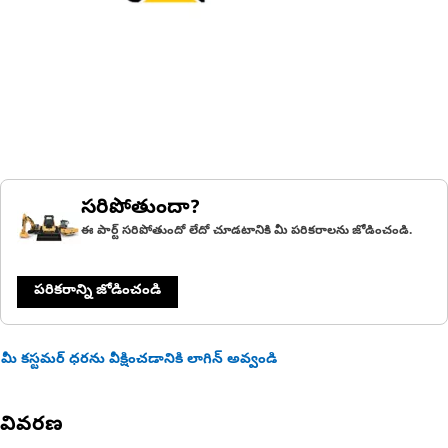
సరిపోతుందా?
ఈ పార్ట్ సరిపోతుందో లేదో చూడటానికి మీ పరికరాలను జోడించండి.
పరికరాన్ని జోడించండి
మీ కస్టమర్ ధరను వీక్షించడానికి లాగిన్ అవ్వండి
వివరణ