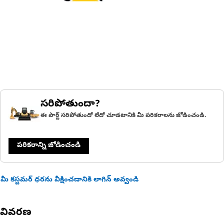
సరిపోతుందా?
ఈ పార్ట్ సరిపోతుందో లేదో చూడటానికి మీ పరికరాలను జోడించండి.
పరికరాన్ని జోడించండి
మీ కస్టమర్ ధరను వీక్షించడానికి లాగిన్ అవ్వండి
వివరణ