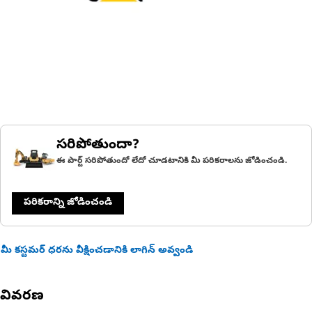
సరిపోతుందా?
ఈ పార్ట్ సరిపోతుందో లేదో చూడటానికి మీ పరికరాలను జోడించండి.
పరికరాన్ని జోడించండి
మీ కస్టమర్ ధరను వీక్షించడానికి లాగిన్ అవ్వండి
వివరణ