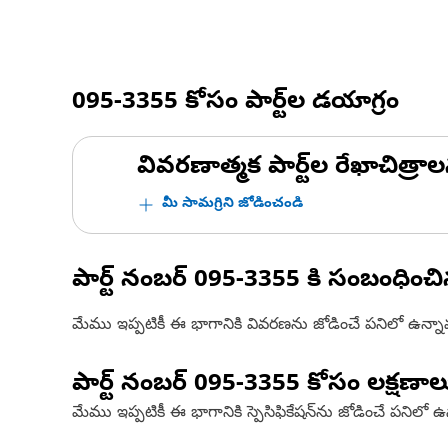
095-3355
కోసం పార్ట్‌ల డయాగ్రం
వివరణాత్మక పార్ట్‌ల రేఖాచిత్రాల
మీ సామగ్రిని జోడించండి
పార్ట్ నంబర్
095-3355
కి సంబంధించ
మేము ఇప్పటికీ ఈ భాగానికి వివరణను జోడించే పనిలో ఉన్న
పార్ట్ నంబర్
095-3355
కోసం లక్షణాల
మేము ఇప్పటికీ ఈ భాగానికి స్పెసిఫికేషన్‌ను జోడించే పనిలో 