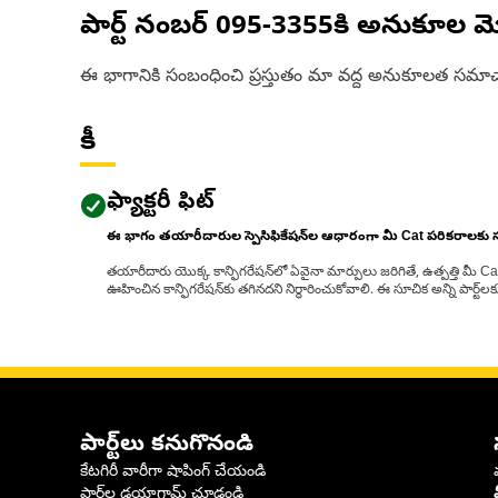
పార్ట్ నంబర్
095-3355
కి అనుకూల మ
ఈ భాగానికి సంబంధించి ప్రస్తుతం మా వద్ద అనుకూలత సమాచ
కీ
ఫ్యాక్టరీ ఫిట్
ఈ భాగం తయారీదారుల స్పెసిఫికేషన్‌ల ఆధారంగా మీ Cat పరికరాలకు
తయారీదారు యొక్క కాన్ఫిగరేషన్‌లో ఏవైనా మార్పులు జరిగితే, ఉత్పత్తి మీ C
ఊహించిన కాన్ఫిగరేషన్‌కు తగినదని నిర్ధారించుకోవాలి. ఈ సూచిక అన్ని పార్ట
పార్ట్‌లు కనుగొనండి
కేటగిరీ వారీగా షాపింగ్ చేయండి
పార్ట్‌ల డయాగ్రామ్ చూడండి