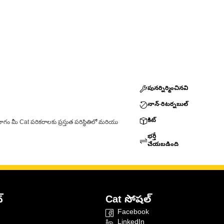
పునర్నిర్మించినవి
నాన్-రిటర్నబుల్
కిట్
ాగం మీ Cat పరికరాలకు ప్రస్తుత పరిస్థితిలో మరియు
భర్తీ
చేయబడింది
్
Cat సోషల్
Facebook
LinkedIn