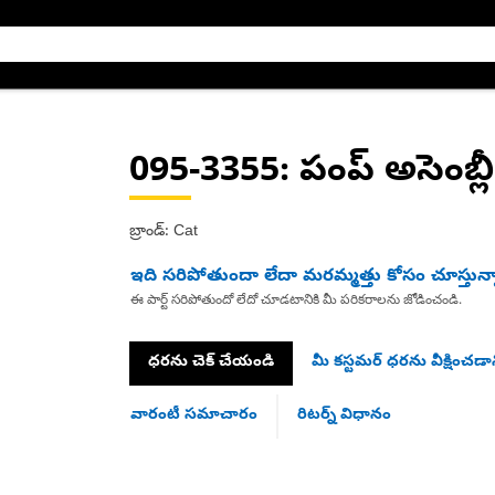
095-3355
: పంప్ అసెంబ్లీ
బ్రాండ్: Cat
ఇది సరిపోతుందా లేదా మరమ్మత్తు కోసం చూస్తున్
ఈ పార్ట్ సరిపోతుందో లేదో చూడటానికి మీ పరికరాలను జోడించండి.
ధరను చెక్ చేయండి
మీ కస్టమర్ ధరను వీక్షించడాన
వారంటీ సమాచారం
రిటర్న్ విధానం