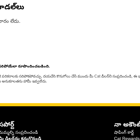
ోడల్‌లు
ారం లేదు.
 సరిపోయేలా రూపొందించబడింది.
at పరికరాలకు సరిపోకపోవచ్చు. దయచేసి కొనుగోలు చేసే ముందు మీ Cat డీలర్‌ని సంప్రదించండి, ఈ భ
్‌లకు అనుకూలతను హామీ ఇవ్వలేదు.
సపోర్ట్
నా అకౌంట
మమ్మల్ని సంప్రదించండి
షాపింగ్ కార్ట్
మీ డీలర్‌ను కనుగొనండి
Cat Rewards