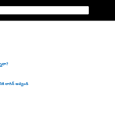
నారా?
ికి లాగిన్ అవ్వండి