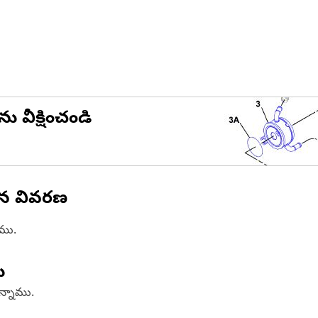
ను వీక్షించండి
ిన వివరణ
ాము.
ు
ఉన్నాము.