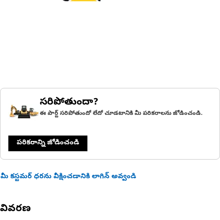
సరిపోతుందా?
ఈ పార్ట్ సరిపోతుందో లేదో చూడటానికి మీ పరికరాలను జోడించండి.
పరికరాన్ని జోడించండి
మీ కస్టమర్ ధరను వీక్షించడానికి లాగిన్ అవ్వండి
వివరణ