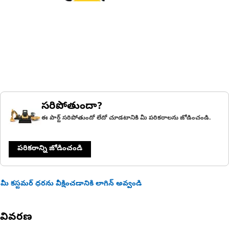
సరిపోతుందా?
ఈ పార్ట్ సరిపోతుందో లేదో చూడటానికి మీ పరికరాలను జోడించండి.
పరికరాన్ని జోడించండి
మీ కస్టమర్ ధరను వీక్షించడానికి లాగిన్ అవ్వండి
వివరణ