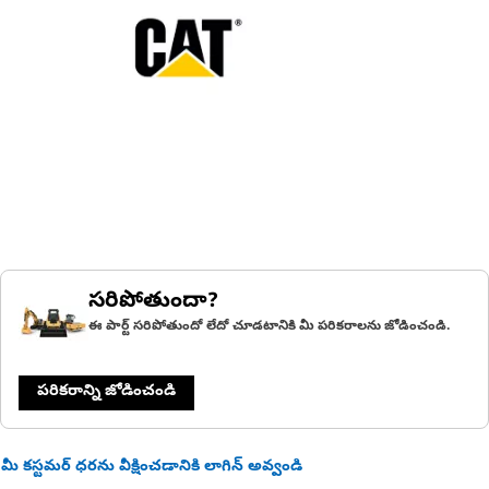
సరిపోతుందా?
ఈ పార్ట్ సరిపోతుందో లేదో చూడటానికి మీ పరికరాలను జోడించండి.
పరికరాన్ని జోడించండి
మీ కస్టమర్ ధరను వీక్షించడానికి లాగిన్ అవ్వండి