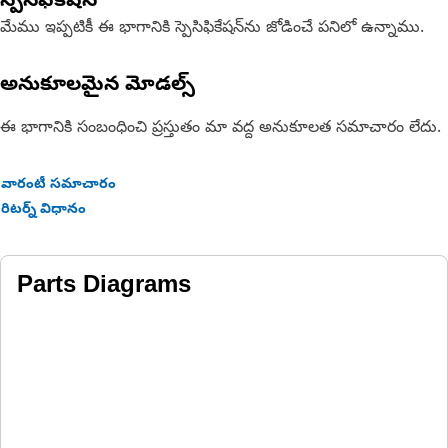
స్పెసిఫికేషన్
development, we upgrade Reman components to include
critical design improvements
మేము ఇప్పటికీ ఈ భాగానికి స్పెసిఫికేషన్‌ను జోడించే పనిలో ఉన్నాము.
అనుకూలమైన మోడల్స్
ఈ భాగానికి సంబంధించి ప్రస్తుతం మా వద్ద అనుకూలత సమాచారం లేదు.
వారంటీ సమాచారం
రిటర్న్ విధానం
Parts Diagrams