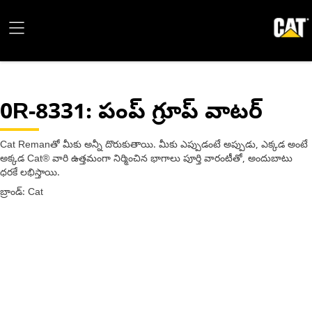
0R-8331
: పంప్ గ్రూప్ వాటర్
Cat Remanతో మీకు అన్నీ దొరుకుతాయి. మీకు ఎప్పుడంటే అప్పుడు, ఎక్కడ అంటే
అక్కడ Cat® వారి ఉత్తమంగా నిర్మించిన భాగాలు పూర్తి వారంటీతో, అందుబాటు
ధరకే లభిస్తాయి.
బ్రాండ్: Cat