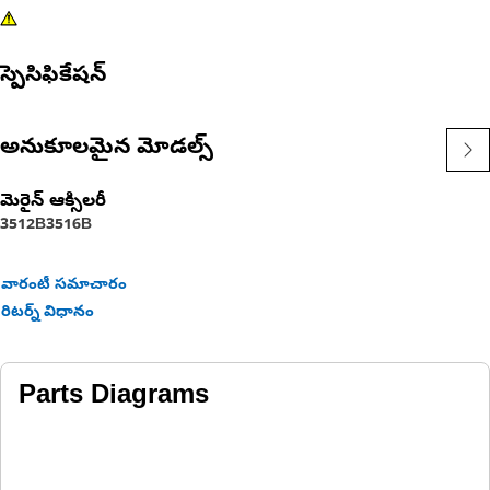
స్పెసిఫికేషన్
అనుకూలమైన మోడల్స్
మెరైన్ ఆక్సిలరీ
3512B
3516B
వారంటీ సమాచారం
రిటర్న్ విధానం
Parts Diagrams