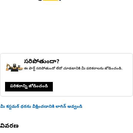
సరిపోతుందా?
ఈ పార్ట్ సరిపోతుందో లేదో చూడటానికి మీ పరికరాలను జోడించండి.
పరికరాన్ని జోడించండి
మీ కస్టమర్ ధరను వీక్షించడానికి లాగిన్ అవ్వండి
వివరణ