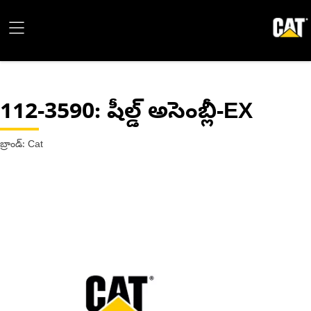
112-3590
: షీల్డ్ అసెంబ్లీ-EX
బ్రాండ్: Cat