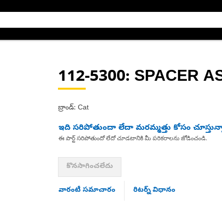
112-5300
: SPACER A
బ్రాండ్: Cat
ఇది సరిపోతుందా లేదా మరమ్మత్తు కోసం చూస్తున్
ఈ పార్ట్ సరిపోతుందో లేదో చూడటానికి మీ పరికరాలను జోడించండి.
కొనసాగించలేదు
వారంటీ సమాచారం
రిటర్న్ విధానం