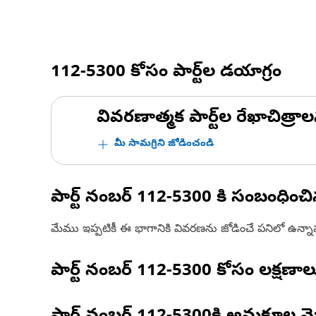
112-5300
కోసం పార్ట్‌ల డయాగ్రం
వివరణాత్మక పార్ట్‌ల రేఖాచిత్రాల
మీ సామగ్రిని జోడించండి
పార్ట్ నంబర్
112-5300
కి సంబంధించ
మేము ఇప్పటికీ ఈ భాగానికి వివరణను జోడించే పనిలో ఉన్న
పార్ట్ నంబర్
112-5300
కోసం లక్షణాల