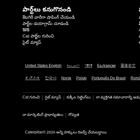
పార్ట్‌లు కనుగొనండి
కేటగిరీ వారీగా షాపింగ్ చేయండి
పార్ట్‌ల డయాగ్రామ్ చూడండి
SIS
Cat పార్ట్‌ల గురించి
సైట్ మ్యాప్
United States English
العربية
বাংলা
Български
简体中文
ಕನ್ನಡ
한국어
Norsk
Polski
Português Do Brasil
Rom
Cat గురించి
సైట్ మ్యాప్
కుక్కీల సెట్టింగ్‌లు
నా వ్యక్తిగత సమాచారాన్ని అమ్
నా మార్కెటింగ్ ప్రాధాన్యతలు
గోప్యత
Caterpillar© 2026 అన్ని హక్కులు రిజర్వ్ చేయబడ్డాయి