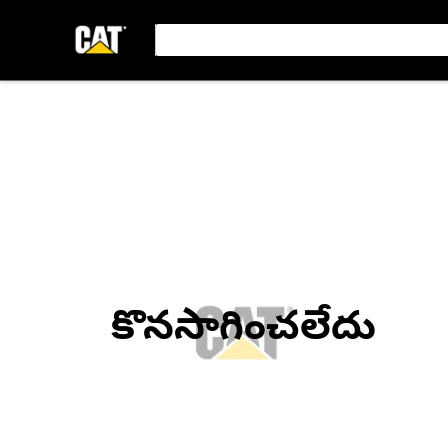
కొనసాగించలేదు