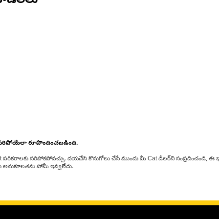
ోడల్‌లు
 సరిపోయేలా రూపొందించబడింది.
at పరికరాలకు సరిపోకపోవచ్చు. దయచేసి కొనుగోలు చేసే ముందు మీ Cat డీలర్‌ని సంప్రదించండి, ఈ భ
్‌లకు అనుకూలతను హామీ ఇవ్వలేదు.