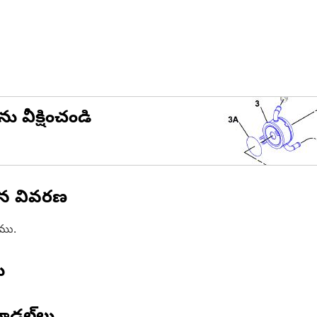
ను వీక్షించండి
ిన వివరణ
ాము.
ు