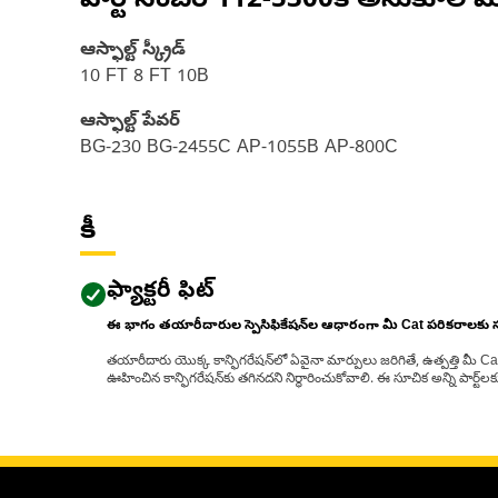
పార్ట్ నంబర్
112-5300
కి అనుకూల మ
ఆస్ఫాల్ట్ స్క్రీడ్
10 FT 8 FT 10B
ఆస్ఫాల్ట్ పేవర్
BG-230 BG-2455C AP-1055B AP-800C
కీ
ఫ్యాక్టరీ ఫిట్
ఈ భాగం తయారీదారుల స్పెసిఫికేషన్‌ల ఆధారంగా మీ Cat పరికరాలకు
తయారీదారు యొక్క కాన్ఫిగరేషన్‌లో ఏవైనా మార్పులు జరిగితే, ఉత్పత్తి మీ C
ఊహించిన కాన్ఫిగరేషన్‌కు తగినదని నిర్ధారించుకోవాలి. ఈ సూచిక అన్ని పార్ట