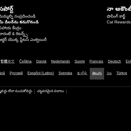
సపోర్ట్
నా అకౌంట
మమ్మల్ని సంప్రదించండి
షాపింగ్ కార్ట్
మీ డీలర్‌ను కనుగొనండి
Cat Rewards
సహాయ కేంద్రం
వారంటీ & రిటర్న్స్
ఆర్డర్ యొక్క స్టేటస్ ఎంక్వయిరీ
繁體中文
Čeština
Dansk
Nederlands
Suomi
Français
Deutsch
Ελ
ână
Русский
Español (Latino)
Svenska
தமிழ்
తెలుగు
ไทย
Türkçe
మవద్దు లేదా పంచుకోవద్దు
చట్టపరమైన పదాలు