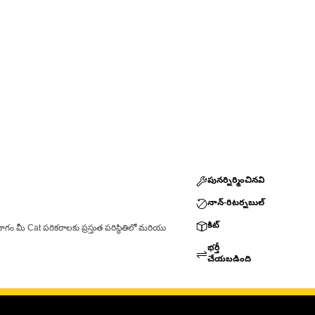
పునర్నిర్మించినవి
నాన్-రిటర్నబుల్
కిట్
ాగం మీ Cat పరికరాలకు ప్రస్తుత పరిస్థితిలో మరియు
భర్తీ
చేయబడింది