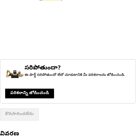
సరిపోతుందా?
ఈ పార్ట్ సరిపోతుందో లేదో చూడటానికి మీ పరికరాలను జోడించండి.
పరికరాన్ని జోడించండి
కొనసాగించలేదు
వివరణ