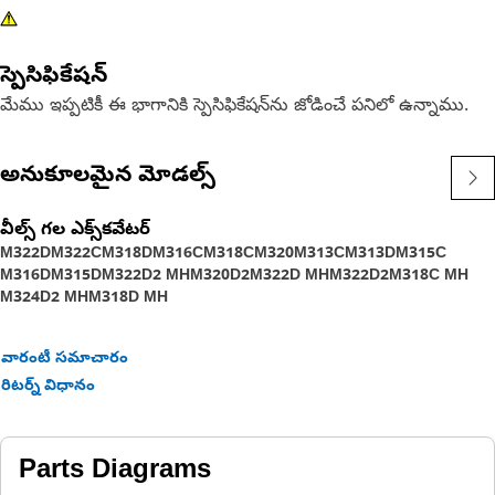
స్పెసిఫికేషన్
మేము ఇప్పటికీ ఈ భాగానికి స్పెసిఫికేషన్‌ను జోడించే పనిలో ఉన్నాము.
అనుకూలమైన మోడల్స్
వీల్స్ గల ఎక్స్‌కవేటర్
M322D
M322C
M318D
M316C
M318C
M320
M313C
M313D
M315C
M316D
M315D
M322D2 MH
M320D2
M322D MH
M322D2
M318C MH
M324D2 MH
M318D MH
వారంటీ సమాచారం
రిటర్న్ విధానం
Parts Diagrams