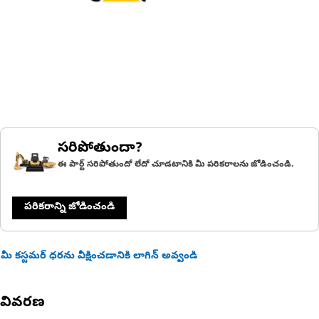
సరిపోతుందా?
ఈ పార్ట్ సరిపోతుందో లేదో చూడటానికి మీ పరికరాలను జోడించండి.
పరికరాన్ని జోడించండి
మీ కస్టమర్ ధరను వీక్షించడానికి లాగిన్ అవ్వండి
వివరణ