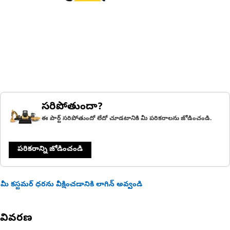
సరిపోతుందా?
ఈ పార్ట్ సరిపోతుందో లేదో చూడటానికి మీ పరికరాలను జోడించండి.
పరికరాన్ని జోడించండి
మీ కస్టమర్ ధరను వీక్షించడానికి లాగిన్ అవ్వండి
వివరణ